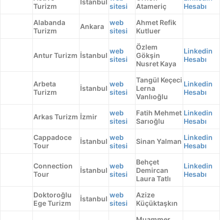
İstanbul
Turizm
sitesi
Atameriç
Hesabı
Alabanda
web
Ahmet Refik
Ankara
Turizm
sitesi
Kutluer
Özlem
web
Linkedin
Antur Turizm
İstanbul
Gökşin
sitesi
Hesabı
Nusret Kaya
Tangül Keçeci
Arbeta
web
Linkedin
İstanbul
Lerna
Turizm
sitesi
Hesabı
Vanlıoğlu
web
Fatih Mehmet
Linkedin
Arkas Turizm
İzmir
sitesi
Sarıoğlu
Hesabı
Cappadoce
web
Linkedin
İstanbul
Sinan Yalman
Tour
sitesi
Hesabı
Behçet
Connection
web
Linkedin
İstanbul
Demircan
Tour
sitesi
Hesabı
Laura Tatlı
Doktoroğlu
web
Azize
İstanbul
Ege Turizm
sitesi
Küçüktaşkın
Muammer