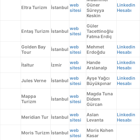
web
Güner
Linkedin
Eltra Turizm
İstanbul
sitesi
Süreyya
Hesabı
Keskin
Güler
web
Entaş Turizm
İstanbul
Tacettinoğlu
sitesi
Fatma Erdiç
Golden Bay
web
Mehmet
Linkedin
İstanbul
Tour
sitesi
Erdoğdu
Hesabı
web
Hande
Linkedin
İtaltur
İzmir
sitesi
Arslanalp
Hesabı
web
Ayşe Yağcı
Linkedin
Jules Verne
İstanbul
sitesi
Büyükpınar
Hesabı
Magda Tuna
Mappa
web
İstanbul
Didem
Turizm
sitesi
Gürcan
web
Aslan
Linkedin
Meridian Tur
İstanbul
sitesi
Levanta
Hesabı
web
Moris Kohen
Moris Turizm
İstanbul
sitesi
Kasar