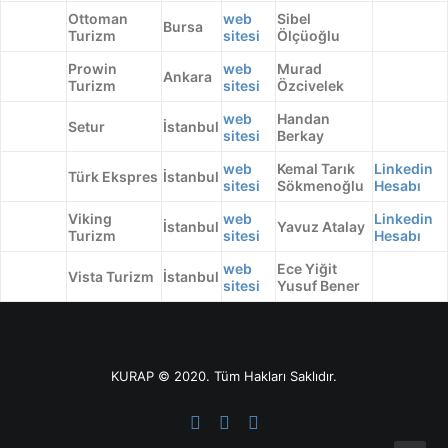
Ottoman
web
Sibel
Bursa
Turizm
sitesi
Ölçüoğlu
Prowin
web
Murad
Ankara
Turizm
sitesi
Özcivelek
web
Handan
Setur
İstanbul
sitesi
Berkay
web
Kemal Tarık
Linkedin
Türk Ekspres
İstanbul
sitesi
Sökmenoğlu
Hesabı
Viking
web
Linkedin
İstanbul
Yavuz Atalay
Turizm
sitesi
Hesabı
web
Ece Yiğit
Vista Turizm
İstanbul
sitesi
Yusuf Bener
KURAP © 2020. Tüm Hakları Saklıdır.