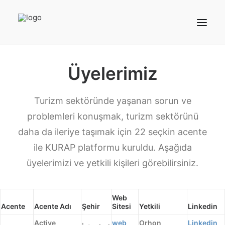
Üyelerimiz
Turizm sektöründe yaşanan sorun ve
problemleri konuşmak, turizm sektörünü
daha da ileriye taşımak için 22 seçkin acente
ile KURAP platformu kuruldu. Aşağıda
üyelerimizi ve yetkili kişileri görebilirsiniz.
Web
Acente
Acente Adı
Şehir
Sitesi
Yetkili
Linkedin
Arama Yap
Active
web
Orhon
Linkedin