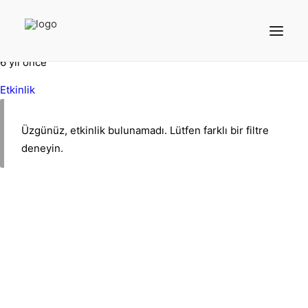
@kurapadmin
6 yıl önce
Etkinlik
Üzgünüz, etkinlik bulunamadı. Lütfen farklı bir filtre
deneyin.
Arama Yap