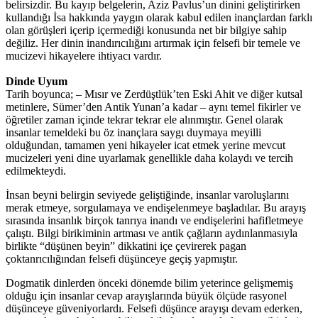
belirsizdir. Bu kayıp belgelerin, Aziz Pavlus’un dinini geliştirirken
kullandığı İsa hakkında yaygın olarak kabul edilen inançlardan farklı
olan görüşleri içerip içermediği konusunda net bir bilgiye sahip
değiliz. Her dinin inandırıcılığını artırmak için felsefi bir temele ve
mucizevi hikayelere ihtiyacı vardır.
Dinde Uyum
Tarih boyunca; – Mısır ve Zerdüştlük’ten Eski Ahit ve diğer kutsal
metinlere, Sümer’den Antik Yunan’a kadar – aynı temel fikirler ve
öğretiler zaman içinde tekrar tekrar ele alınmıştır. Genel olarak
insanlar temeldeki bu öz inançlara saygı duymaya meyilli
olduğundan, tamamen yeni hikayeler icat etmek yerine mevcut
mucizeleri yeni dine uyarlamak genellikle daha kolaydı ve tercih
edilmekteydi.
İnsan beyni belirgin seviyede geliştiğinde, insanlar varoluşlarını
merak etmeye, sorgulamaya ve endişelenmeye başladılar. Bu arayış
sırasında insanlık birçok tanrıya inandı ve endişelerini hafifletmeye
çalıştı. Bilgi birikiminin artması ve antik çağların aydınlanmasıyla
birlikte “düşünen beyin” dikkatini içe çevirerek pagan
çoktanrıcılığından felsefi düşünceye geçiş yapmıştır.
Dogmatik dinlerden önceki dönemde bilim yeterince gelişmemiş
olduğu için insanlar cevap arayışlarında büyük ölçüde rasyonel
düşünceye güveniyorlardı. Felsefi düşünce arayışı devam ederken,