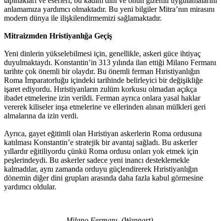
tapınakları ve eserleri, bu kadim dini ve onun gizemli uygulamalarını
anlamamıza yardımcı olmaktadır. Bu yeni bilgiler Mitra’nın mirasını
modern dünya ile ilişkilendirmemizi sağlamaktadır.
Mitraizmden Hristiyanlığa Geçiş
Yeni dinlerin yükselebilmesi için, genellikle, askeri güce ihtiyaç
duyulmaktaydı. Konstantin’in 313 yılında ilan ettiği Milano Fermanı
tarihte çok önemli bir olaydır. Bu önemli ferman Hıristiyanlığın
Roma İmparatorluğu içindeki tarihinde belirleyici bir değişikliğe
işaret ediyordu. Hıristiyanların zulüm korkusu olmadan açıkça
ibadet etmelerine izin verildi. Ferman ayrıca onlara yasal haklar
vererek kiliseler inşa etmelerine ve ellerinden alınan mülkleri geri
almalarına da izin verdi.
Ayrıca, gayet eğitimli olan Hıristiyan askerlerin Roma ordusuna
katılması Konstantin’e stratejik bir avantaj sağladı. Bu askerler
yıllardır eğitiliyordu çünkü Roma ordusu onları yok etmek için
peşlerindeydi. Bu askerler sadece yeni inancı desteklemekle
kalmadılar, aynı zamanda orduyu güçlendirerek Hıristiyanlığın
dönemin diğer dini grupları arasında daha fazla kabul görmesine
yardımcı oldular.
Milano Fermanı. (Wannart).