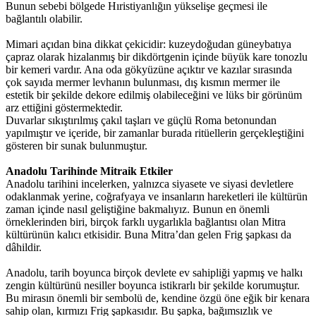
Bunun sebebi bölgede Hıristiyanlığın yükselişe geçmesi ile
bağlantılı olabilir.
Mimari açıdan bina dikkat çekicidir: kuzeydoğudan güneybatıya
çapraz olarak hizalanmış bir dikdörtgenin içinde büyük kare tonozlu
bir kemeri vardır. Ana oda gökyüzüne açıktır ve kazılar sırasında
çok sayıda mermer levhanın bulunması, dış kısmın mermer ile
estetik bir şekilde dekore edilmiş olabileceğini ve lüks bir görünüm
arz ettiğini göstermektedir.
Duvarlar sıkıştırılmış çakıl taşları ve güçlü Roma betonundan
yapılmıştır ve içeride, bir zamanlar burada ritüellerin gerçekleştiğini
gösteren bir sunak bulunmuştur.
Anadolu Tarihinde Mitraik Etkiler
Anadolu tarihini incelerken, yalnızca siyasete ve siyasi devletlere
odaklanmak yerine, coğrafyaya ve insanların hareketleri ile kültürün
zaman içinde nasıl geliştiğine bakmalıyız. Bunun en önemli
örneklerinden biri, birçok farklı uygarlıkla bağlantısı olan Mitra
kültürünün kalıcı etkisidir. Buna Mitra’dan gelen Frig şapkası da
dâhildir.
Anadolu, tarih boyunca birçok devlete ev sahipliği yapmış ve halkı
zengin kültürünü nesiller boyunca istikrarlı bir şekilde korumuştur.
Bu mirasın önemli bir sembolü de, kendine özgü öne eğik bir kenara
sahip olan, kırmızı Frig şapkasıdır. Bu şapka, bağımsızlık ve