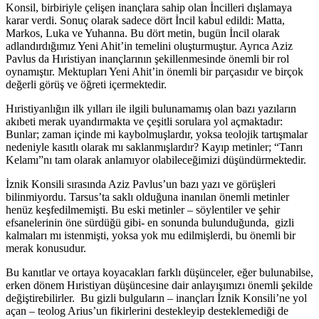
Konsil, birbiriyle çelişen inançlara sahip olan İncilleri dışlamaya
karar verdi. Sonuç olarak sadece dört İncil kabul edildi: Matta,
Markos, Luka ve Yuhanna. Bu dört metin, bugün İncil olarak
adlandırdığımız Yeni Ahit’in temelini oluşturmuştur. Ayrıca Aziz
Pavlus da Hıristiyan inançlarının şekillenmesinde önemli bir rol
oynamıştır. Mektupları Yeni Ahit’in önemli bir parçasıdır ve birçok
değerli görüş ve öğreti içermektedir.
Hıristiyanlığın ilk yılları ile ilgili bulunamamış olan bazı yazıların
akıbeti merak uyandırmakta ve çeşitli sorulara yol açmaktadır:
Bunlar; zaman içinde mi kaybolmuşlardır, yoksa teolojik tartışmalar
nedeniyle kasıtlı olarak mı saklanmışlardır? Kayıp metinler; “Tanrı
Kelamı”nı tam olarak anlamıyor olabileceğimizi düşündürmektedir.
İznik Konsili sırasında Aziz Pavlus’un bazı yazı ve görüşleri
bilinmiyordu. Tarsus’ta saklı olduğuna inanılan önemli metinler
henüz keşfedilmemişti. Bu eski metinler – söylentiler ve şehir
efsanelerinin öne sürdüğü gibi- en sonunda bulunduğunda, gizli
kalmaları mı istenmişti, yoksa yok mu edilmişlerdi, bu önemli bir
merak konusudur.
Bu kanıtlar ve ortaya koyacakları farklı düşünceler, eğer bulunabilse,
erken dönem Hıristiyan düşüncesine dair anlayışımızı önemli şekilde
değiştirebilirler. Bu gizli bulguların – inançları İznik Konsili’ne yol
açan – teolog Arius’un fikirlerini destekleyip desteklemediği de