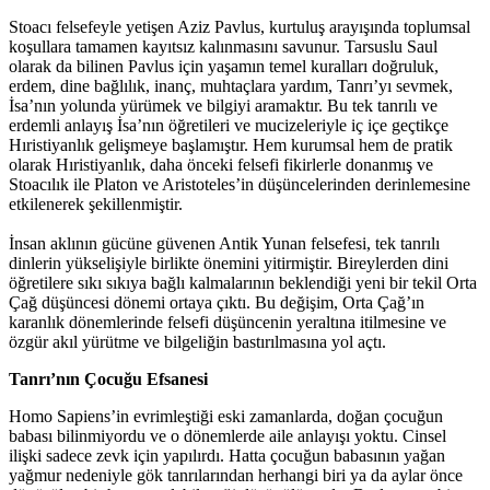
Stoacı felsefeyle yetişen Aziz Pavlus, kurtuluş arayışında toplumsal
koşullara tamamen kayıtsız kalınmasını savunur. Tarsuslu Saul
olarak da bilinen Pavlus için yaşamın temel kuralları doğruluk,
erdem, dine bağlılık, inanç, muhtaçlara yardım, Tanrı’yı sevmek,
İsa’nın yolunda yürümek ve bilgiyi aramaktır. Bu tek tanrılı ve
erdemli anlayış İsa’nın öğretileri ve mucizeleriyle iç içe geçtikçe
Hıristiyanlık gelişmeye başlamıştır. Hem kurumsal hem de pratik
olarak Hıristiyanlık, daha önceki felsefi fikirlerle donanmış ve
Stoacılık ile Platon ve Aristoteles’in düşüncelerinden derinlemesine
etkilenerek şekillenmiştir.
İnsan aklının gücüne güvenen Antik Yunan felsefesi, tek tanrılı
dinlerin yükselişiyle birlikte önemini yitirmiştir. Bireylerden dini
öğretilere sıkı sıkıya bağlı kalmalarının beklendiği yeni bir tekil Orta
Çağ düşüncesi dönemi ortaya çıktı. Bu değişim, Orta Çağ’ın
karanlık dönemlerinde felsefi düşüncenin yeraltına itilmesine ve
özgür akıl yürütme ve bilgeliğin bastırılmasına yol açtı.
Tanrı’nın Çocuğu Efsanesi
Homo Sapiens’in evrimleştiği eski zamanlarda, doğan çocuğun
babası bilinmiyordu ve o dönemlerde aile anlayışı yoktu. Cinsel
ilişki sadece zevk için yapılırdı. Hatta çocuğun babasının yağan
yağmur nedeniyle gök tanrılarından herhangi biri ya da aylar önce