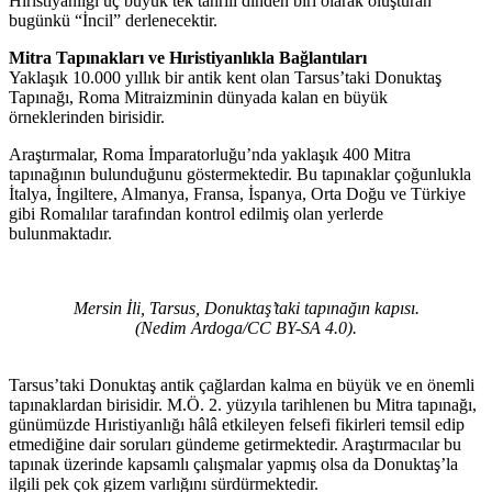
Hıristiyanlığı üç büyük tek tanrılı dinden biri olarak oluşturan
bugünkü “İncil” derlenecektir.
Mitra Tapınakları ve Hıristiyanlıkla Bağlantıları
Yaklaşık 10.000 yıllık bir antik kent olan Tarsus’taki Donuktaş
Tapınağı, Roma Mitraizminin dünyada kalan en büyük
örneklerinden birisidir.
Araştırmalar, Roma İmparatorluğu’nda yaklaşık 400 Mitra
tapınağının bulunduğunu göstermektedir. Bu tapınaklar çoğunlukla
İtalya, İngiltere, Almanya, Fransa, İspanya, Orta Doğu ve Türkiye
gibi Romalılar tarafından kontrol edilmiş olan yerlerde
bulunmaktadır.
Mersin İli, Tarsus, Donuktaş’taki tapınağın kapısı.
(Nedim Ardoga/CC BY-SA 4.0).
Tarsus’taki Donuktaş antik çağlardan kalma en büyük ve en önemli
tapınaklardan birisidir. M.Ö. 2. yüzyıla tarihlenen bu Mitra tapınağı,
günümüzde Hıristiyanlığı hâlâ etkileyen felsefi fikirleri temsil edip
etmediğine dair soruları gündeme getirmektedir. Araştırmacılar bu
tapınak üzerinde kapsamlı çalışmalar yapmış olsa da Donuktaş’la
ilgili pek çok gizem varlığını sürdürmektedir.