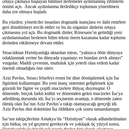
ortaya çıkmaya başlayan bilimsel ilerlemeler aydınlanmış zihinlerin
önünü açtı. Ancak aydınlanma ilerledikçe toplumun yönetilmesi
daha zor olmaya başladı.
Bu yüzden; yöneticiler insanları dogmatik inançlara ve ilahi emirlere
geri döndürmeyi tercih ettiler ve bu da organize dinlerin ortaya
çıkmasına yol açtı. Bu dogmatik dinler, Rönesans’ın getirdiği yeni
aydınlanmadan beslenen bilim tekrar önem kazanana kadar toplumu
derinden etkilemeye devam ettiler.
Stoacılıktan Hıristiyanlığa aktarılan miras, “yalnızca öbür dünyaya
odaklanmak yerine bu dünyada yaşamayı ve bundan zevk almayı”
vurgular. Maddi çevrenin, mutluluk için yeterli olan erdem kadar
önemli olmadığını öne sürer.
Aziz Pavlus, Stoacı felsefeyi resmi bir dine dönüştürmek için İsa
figürünü kullanmıştır. Bu yeni inanç sistemini geliştirmek için
gizemli bir figüre ve çeşitli mucizelere ihtiyaç duymuştur. O
dönemde, birçok farklı kültür ve dönemden gelen mucizeler İsa’ya
atfedilmiş durumda idi. İsa’yı seçmenin avantajı, o dönemde zaten
ölmüş olan İsa’nın Aziz Pavlus’a rakip olamayacağı gerçeği idi.
Aziz Pavlus dini doktrinini İsa öldükten çok sonra tamamlamıştır.
İsa’nın takipçilerinin Antakya’da “Hıristiyan” olarak adlandırılmaları
için birkaç on yıl geçmesi gerekecek ve yaklaşık üç yüzyıl sonra,