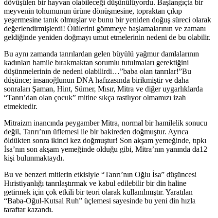
dövüşülen bir hayvan olabileceği düşünülüyordu. Başlangıçta bir
meyvenin tohumunun ürüne dönüşmesine, topraktan çıkıp
yeşermesine tanık olmuşlar ve bunu bir yeniden doğuş süreci olarak
değerlendirmişlerdi! Ölülerini gömmeye başlamalarının ve zamanı
geldiğinde yeniden doğmayı umut etmelerinin nedeni de bu olabilir.
Bu aynı zamanda tanrılardan gelen büyülü yağmur damlalarının
kadınları hamile bırakmaktan sorumlu tutulmaları gerektiğini
düşünmelerinin de nedeni olabilirdi…”baba olan tanrılar!”Bu
düşünce; insanoğlunun DNA hafızasında birikmiştir ve daha
sonraları Şaman, Hint, Sümer, Mısır, Mitra ve diğer uygarlıklarda
“Tanrı’dan olan çocuk” mitine sıkça rastlıyor olmamızı izah
etmektedir.
Mitraizm inancında peygamber Mitra, normal bir hamilelik sonucu
değil, Tanrı’nın üflemesi ile bir bakireden doğmuştur. Ayrıca
öldükten sonra ikinci kez doğmuştur! Son akşam yemeğinde, tıpkı
İsa’nın son akşam yemeğinde olduğu gibi, Mitra’nın yanında da12
kişi bulunmaktaydı.
Bu ve benzeri mitlerin etkisiyle “Tanrı’nın Oğlu İsa” düşüncesi
Hıristiyanlığı tanrılaştırmak ve kabul edilebilir bir din haline
getirmek için çok etkili bir teori olarak kullanılmıştır. Yaratılan
“Baba-Oğul-Kutsal Ruh” üçlemesi sayesinde bu yeni din hızla
taraftar kazandı.