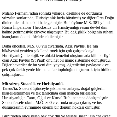
Milano Fermanı’ndan sonraki yıllarda, özellikle de dördüncü
yüzyılın sonlarında, Hıristiyanlık hızla büyümüş ve diğer Orta Doğu
dinlerinden daha etkili hale gelmiştir. Bu büyüme M.S. 381 yılında
Roma İmparatoru Theodosius’un Hıristiyanlığı resmi devlet dini
haline getirmesiyle zirveye ulaşmıştır. Bu değişiklik bölgenin ruhani
inançlarını önemli ölçüde etkilemiştir.
Daha önceleri, M.S. 60 yılı civarında, Aziz Pavlus, İsa’nın
hikâyesini yeniden şekillendirmek için çok çalışmaktaydı.
Hıristiyanlığın teolojik ve ahlaki temelini oluşturmada kilit bir figür
olan Aziz Pavlus (St.Paul) onu net bir inanç sistemine dönüştürdü.
Diğer havariler de bu yeni dini yaymış, öğretilerini paylaşmak ve
pek çok farklı yerde bir inananlar topluluğu oluşturmak için birlikte
çalışmışlardır.
Mitraizm, Stoacılık ve Hıristiyanlık
Tarsus’ta; Stoacı düşünceyle şekillenen anlayış, doğal güçlerin
kişiselleştirilmesi ve tek tanrıcılığa olan inançla birleşerek
Hıristiyanlığın Tanrı, Oğul ve Kutsal Ruh inancına dönüşmüştür.
Stoacı felsefe okulu M.Ö. 300 civarında ortaya çıkmış ve insan
düşüncesinin evriminde önemli bir dönüm noktası olmuştur.
Birbirinden önce gelen pek çok din ve felsefe, insanlığın “hakikat”