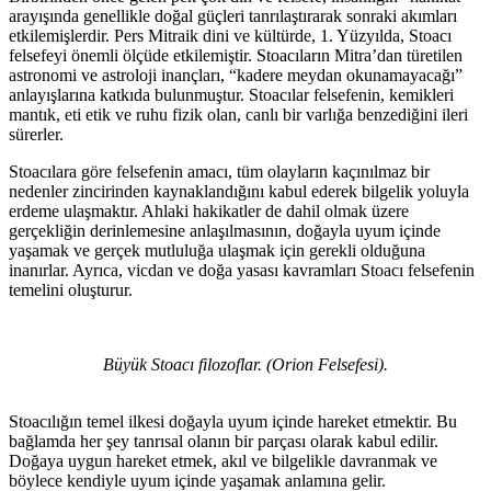
arayışında genellikle doğal güçleri tanrılaştırarak sonraki akımları
etkilemişlerdir. Pers Mitraik dini ve kültürde, 1. Yüzyılda, Stoacı
felsefeyi önemli ölçüde etkilemiştir. Stoacıların Mitra’dan türetilen
astronomi ve astroloji inançları, “kadere meydan okunamayacağı”
anlayışlarına katkıda bulunmuştur. Stoacılar felsefenin, kemikleri
mantık, eti etik ve ruhu fizik olan, canlı bir varlığa benzediğini ileri
sürerler.
Stoacılara göre felsefenin amacı, tüm olayların kaçınılmaz bir
nedenler zincirinden kaynaklandığını kabul ederek bilgelik yoluyla
erdeme ulaşmaktır. Ahlaki hakikatler de dahil olmak üzere
gerçekliğin derinlemesine anlaşılmasının, doğayla uyum içinde
yaşamak ve gerçek mutluluğa ulaşmak için gerekli olduğuna
inanırlar. Ayrıca, vicdan ve doğa yasası kavramları Stoacı felsefenin
temelini oluşturur.
Büyük Stoacı filozoflar. (Orion Felsefesi).
Stoacılığın temel ilkesi doğayla uyum içinde hareket etmektir. Bu
bağlamda her şey tanrısal olanın bir parçası olarak kabul edilir.
Doğaya uygun hareket etmek, akıl ve bilgelikle davranmak ve
böylece kendiyle uyum içinde yaşamak anlamına gelir.