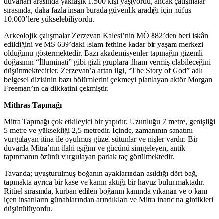
duvarları arasında yaklaşık 1.500 kişi yaşıyordu, ancak çatışmalar
sırasında, daha fazla insan burada güvenlik aradığı için nüfus
10.000’lere yükselebiliyordu.
Arkeolojik çalışmalar Zerzevan Kalesi’nin MÖ 882’den beri iskân
edildiğini ve MS 639’daki İslam fethine kadar bir yaşam merkezi
olduğunu göstermektedir. Bazı akademisyenler tapınağın gizemli
doğasının “İlluminati” gibi gizli gruplara ilham vermiş olabileceğini
düşünmektedirler. Zerzevan’a artan ilgi, “The Story of God” adlı
belgesel dizisinin bazı bölümlerini çekmeyi planlayan aktör Morgan
Freeman’ın da dikkatini çekmiştir.
Mithras Tapınağı
Mitra Tapınağı çok etkileyici bir yapıdır. Uzunluğu 7 metre, genişliği
5 metre ve yüksekliği 2,5 metredir. İçinde, zamanının sanatını
vurgulayan itina ile oyulmuş güzel sütunlar ve nişler vardır. Bir
duvarda Mitra’nın ilahi ışığını ve gücünü simgeleyen, antik
tapınmanın özünü vurgulayan parlak taç görülmektedir.
Tavanda; uyuşturulmuş boğanın ayaklarından asıldığı dört bağ,
tapınakta ayrıca bir kase ve kanın aktığı bir havuz bulunmaktadır.
Ritüel sırasında, kurban edilen boğanın kanında yıkanan ve o kanı
içen insanların günahlarından arındıkları ve Mitra inancına girdikleri
düşünülüyordu.