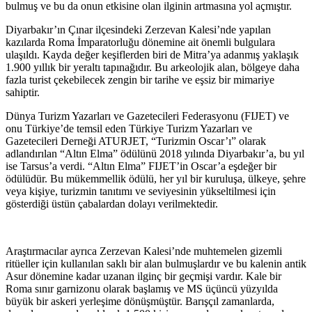
bulmuş ve bu da onun etkisine olan ilginin artmasına yol açmıştır.
Diyarbakır’ın Çınar ilçesindeki Zerzevan Kalesi’nde yapılan
kazılarda Roma İmparatorluğu dönemine ait önemli bulgulara
ulaşıldı. Kayda değer keşiflerden biri de Mitra’ya adanmış yaklaşık
1.900 yıllık bir yeraltı tapınağıdır. Bu arkeolojik alan, bölgeye daha
fazla turist çekebilecek zengin bir tarihe ve eşsiz bir mimariye
sahiptir.
Dünya Turizm Yazarları ve Gazetecileri Federasyonu (FIJET) ve
onu Türkiye’de temsil eden Türkiye Turizm Yazarları ve
Gazetecileri Derneği ATURJET, “Turizmin Oscar’ı” olarak
adlandırılan “Altın Elma” ödülünü 2018 yılında Diyarbakır’a, bu yıl
ise Tarsus’a verdi. “Altın Elma” FIJET’in Oscar’a eşdeğer bir
ödülüdür. Bu mükemmellik ödülü, her yıl bir kuruluşa, ülkeye, şehre
veya kişiye, turizmin tanıtımı ve seviyesinin yükseltilmesi için
gösterdiği üstün çabalardan dolayı verilmektedir.
Araştırmacılar ayrıca Zerzevan Kalesi’nde muhtemelen gizemli
ritüeller için kullanılan saklı bir alan bulmuşlardır ve bu kalenin antik
Asur dönemine kadar uzanan ilginç bir geçmişi vardır. Kale bir
Roma sınır garnizonu olarak başlamış ve MS üçüncü yüzyılda
büyük bir askeri yerleşime dönüşmüştür. Barışçıl zamanlarda,