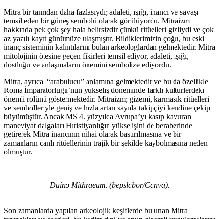
Mitra bir tanrıdan daha fazlasıydı; adaleti, ışığı, inancı ve savaşı
temsil eden bir güneş sembolü olarak görülüyordu. Mitraizm
hakkında pek çok şey hala belirsizdir çünkü ritüelleri gizliydi ve çok
az yazılı kayıt günümüze ulaşmıştır. Bildiklerimizin çoğu, bu eski
inanç sisteminin kalıntılarını bulan arkeologlardan gelmektedir. Mitra
mitolojinin ötesine geçen fikirleri temsil ediyor, adaleti, ışığı,
dostluğu ve anlaşmaların önemini sembolize ediyordu.
Mitra, ayrıca, “arabulucu” anlamına gelmektedir ve bu da özellikle
Roma İmparatorluğu’nun yükseliş döneminde farklı kültürlerdeki
önemli rolünü göstermektedir. Mitraizm; gizemi, karmaşık ritüelleri
ve sembolleriyle geniş ve hızla artan sayıda takipçiyi kendine çekip
büyümüştür. Ancak MS 4. yüzyılda Avrupa’yı kasıp kavuran
maneviyat dalgaları Hıristiyanlığın yükselişini de beraberinde
getirerek Mitra inancının nihai olarak bastırılmasına ve bir
zamanların canlı ritüellerinin trajik bir şekilde kaybolmasına neden
olmuştur.
Duino Mithraeum. (bepslabor/Canva).
Son zamanlarda yapılan arkeolojik keşiflerde bulunan Mitra