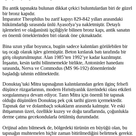
Bu antik tapınakta bulunan dikkat çekici buluntulardan biri de güzel
bir bronz kapıdır.
İmparator Theophilus bu zarif kapıyı 829-842 yılları arasındaki
hükümdarlığı sırasında ünlü Ayasofya’ya nakletmiştir. Detaylı
işlemeleri ve olağanüstü işçiliğiyle bilinen bronz kapı, antik sanatın
en önemli örneklerinden biri olarak öne çıkmaktadır.
Bina uzun yıllar boyunca, bugün sadece kalıntıları görülebilen bir
taş ocağı olarak işlev görmüştür. Beton kırılarak batı tarafında bir
giriş oluşturulmuştur. Alan 1985’ten 1992’ye kadar kazılmıştır.
İnşaatın, kesin tarihi bilinmemekle birlikte, Antoninler hanedanı
sırasında, Nerva ve Commodus (MS 96-192) dönemlerinde
başladığı tahmin edilmektedir.
Donuktaş’taki Mitra tapınağının kalıntılarından gelen ilginç felsefi
düşünce rüzgarlarının, modern Hıristiyanlık üzerindeki olası etkileri
sorgulanmaya devam ediyor. Tanrı Mitra için önemli bir tapınak
olduğu düşünülen Donuktaş pek çok tarihi gizem içermektedir.
Tapınak dar ve dolambaçlı sokakların arasında kalmıştır. Ve eski
ihtişamının üzeri, özellikle kuzey ve doğu taraflarında, çoğunlukla
derme çatma gecekondularla örtülmüş durumdadır.
Orijinal adını bilmesek de, bölgedeki türünün en büyüğü olan, bu
tapınağın muhtemelen hiçbir zaman bitirilmediğini belirtmek gerekir.