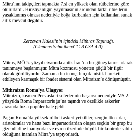
Mitra’nın takipçileri tapınakta 7.si en yüksek olan rütbelerine göre
otururlardı. Hıristiyanlığın yayılmasının ardından farklı ritüellerin
yasaklanmış olması nedeniyle boğa kurbanları için kullanılan sunak
artık mevcut değildir.
Zerzevan Kalesi’nin içindeki Mithras Tapınağı.
(Clemens Schmillen/CC BY-SA 4.0).
Mitras, MÖ 5. yüzyıl civarında antik İran’da bir güneş tanrısı olarak
tanınmaya başlanmıştır. Mitra kozmosu yöneten güçlü bir figür
olarak görülüyordu. Zamanla bu inanç, birçok mistik hareketi
etkileyen karmaşık bir ibadet sistemi olan Mitraizm’e dönüşmüştür.
Mithraizm Roma’ya Ulaşıyor
Mitraizm, kısmen Pers askeri seferlerinin başarısı nedeniyle MS 2.
yüzyılda Roma İmparatorluğu’na taşındı ve özellikle askerler
arasında hızla popüler hale geldi.
Pagan Roma’da yüksek rütbeli askeri yetkililer, zengin tüccarlar,
aristokratlar ve hatta bazı imparatorlardan oluşan seçkin bir grup bu
gizemli dine inanıyorlar ve evren üzerinde büyük bir kontrole sahip
olduğuna inanılan Mitra’ya tapıyorlardı.