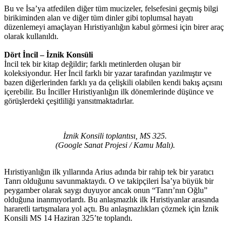
Bu ve İsa’ya atfedilen diğer tüm mucizeler, felsefesini geçmiş bilgi
birikiminden alan ve diğer tüm dinler gibi toplumsal hayatı
düzenlemeyi amaçlayan Hıristiyanlığın kabul görmesi için birer araç
olarak kullanıldı.
Dört İncil – İznik Konsüli
İncil tek bir kitap değildir; farklı metinlerden oluşan bir
koleksiyondur. Her İncil farklı bir yazar tarafından yazılmıştır ve
bazen diğerlerinden farklı ya da çelişkili olabilen kendi bakış açısını
içerebilir. Bu İnciller Hıristiyanlığın ilk dönemlerinde düşünce ve
görüşlerdeki çeşitliliği yansıtmaktadırlar.
İznik Konsili toplantısı, MS 325.
(Google Sanat Projesi
/
Kamu Malı).
Hıristiyanlığın ilk yıllarında Arius adında bir rahip tek bir yaratıcı
Tanrı olduğunu savunmaktaydı. O ve takipçileri İsa’ya büyük bir
peygamber olarak saygı duyuyor ancak onun “Tanrı’nın Oğlu”
olduğuna inanmıyorlardı. Bu anlaşmazlık ilk Hıristiyanlar arasında
hararetli tartışmalara yol açtı. Bu anlaşmazlıkları çözmek için İznik
Konsili MS 14 Haziran 325’te toplandı.