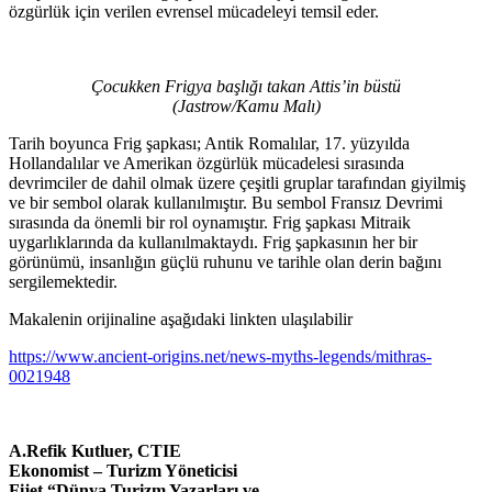
özgürlük için verilen evrensel mücadeleyi temsil eder.
Çocukken Frigya başlığı takan Attis’in büstü
(Jastrow/Kamu Malı)
Tarih boyunca Frig şapkası; Antik Romalılar, 17. yüzyılda
Hollandalılar ve Amerikan özgürlük mücadelesi sırasında
devrimciler de dahil olmak üzere çeşitli gruplar tarafından giyilmiş
ve bir sembol olarak kullanılmıştır. Bu sembol Fransız Devrimi
sırasında da önemli bir rol oynamıştır. Frig şapkası Mitraik
uygarlıklarında da kullanılmaktaydı. Frig şapkasının her bir
görünümü, insanlığın güçlü ruhunu ve tarihle olan derin bağını
sergilemektedir.
Makalenin orijinaline aşağıdaki linkten ulaşılabilir
https://www.ancient-origins.net/news-myths-legends/mithras-
0021948
A.Refik Kutluer, CTIE
Ekonomist – Turizm Yöneticisi
Fijet “Dünya Turizm Yazarları ve