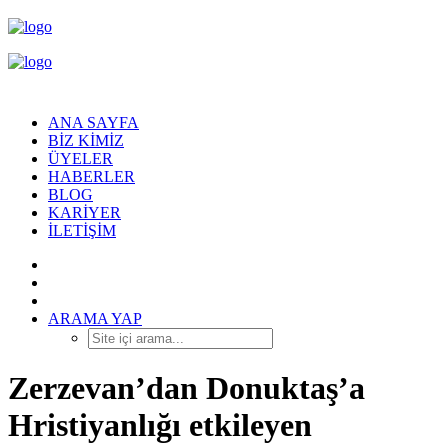
ANA SAYFA
BIZ KIMIZ
ÜYELER
HABERLER
BLOG
KARIYER
İLETIŞIM
ARAMA YAP
Zerzevan’dan Donuktaş’a
Hristiyanlığı etkileyen