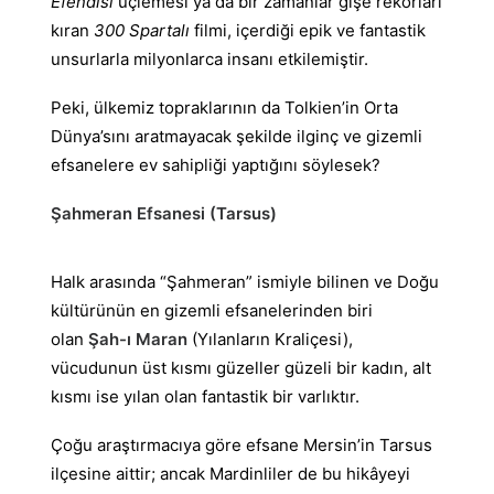
Efendisi
üçlemesi ya da bir zamanlar gişe rekorları
kıran
300 Spartalı
filmi, içerdiği epik ve fantastik
unsurlarla milyonlarca insanı etkilemiştir.
Peki, ülkemiz topraklarının da Tolkien’in Orta
Dünya’sını aratmayacak şekilde ilginç ve gizemli
efsanelere ev sahipliği yaptığını söylesek?
Şahmeran Efsanesi (Tarsus)
Halk arasında “Şahmeran” ismiyle bilinen ve Doğu
kültürünün en gizemli efsanelerinden biri
olan
Şah-ı Maran
(Yılanların Kraliçesi),
vücudunun üst kısmı güzeller güzeli bir kadın, alt
kısmı ise yılan olan fantastik bir varlıktır.
Çoğu araştırmacıya göre efsane Mersin’in Tarsus
ilçesine aittir; ancak Mardinliler de bu hikâyeyi