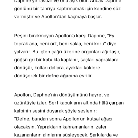
Daphne’ye rastlar ve ona âşık olur. Ancak Daphne,
gönlünü bir tanrıya kaptırmamak için kendine söz
vermiştir ve Apollon’dan kaçmaya başlar.
Peşini bırakmayan Apollon’a karşı Daphne, “Ey
toprak ana, beni ört, beni sakla, beni koru” diye
yalvarır. Bu içten çağrı üzerine organları ağırlaşır,
göğsü gri bir kabukla kaplanır, saçları yapraklara
dönüşür, kolları dallara, ayakları köklere
dönüşerek
bir defne ağacına
evrilir.
Apollon, Daphne’nin dönüşümünü hayret ve
üzüntüyle izler. Sert kabukların altında hâlâ çarpan
kalbinin sesini duyarak şöyle seslenir:
“Defne, bundan sonra Apollon’un kutsal ağacı
olacaksın. Yaprakların kahramanların, zafer
kazananların alınlarını süsleyecek. Şarkılarda ve