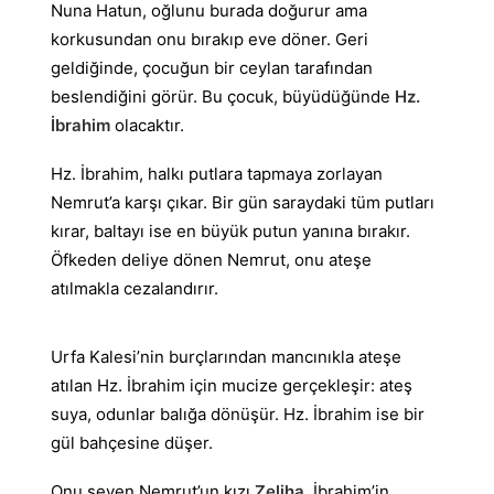
Nuna Hatun, oğlunu burada doğurur ama
korkusundan onu bırakıp eve döner. Geri
geldiğinde, çocuğun bir ceylan tarafından
beslendiğini görür. Bu çocuk, büyüdüğünde
Hz.
İbrahim
olacaktır.
Hz. İbrahim, halkı putlara tapmaya zorlayan
Nemrut’a karşı çıkar. Bir gün saraydaki tüm putları
kırar, baltayı ise en büyük putun yanına bırakır.
Öfkeden deliye dönen Nemrut, onu ateşe
atılmakla cezalandırır.
Urfa Kalesi’nin burçlarından mancınıkla ateşe
atılan Hz. İbrahim için mucize gerçekleşir: ateş
suya, odunlar balığa dönüşür. Hz. İbrahim ise bir
gül bahçesine düşer.
Onu seven Nemrut’un kızı
Zeliha
, İbrahim’in