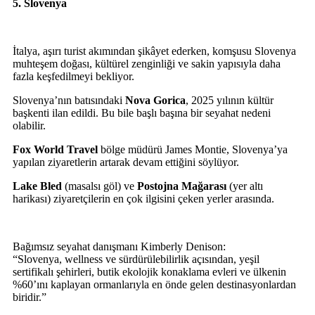
5. Slovenya
İtalya, aşırı turist akımından şikâyet ederken, komşusu Slovenya
muhteşem doğası, kültürel zenginliği ve sakin yapısıyla daha
fazla keşfedilmeyi bekliyor.
Slovenya’nın batısındaki
Nova Gorica
, 2025 yılının kültür
başkenti ilan edildi. Bu bile başlı başına bir seyahat nedeni
olabilir.
Fox World Travel
bölge müdürü James Montie, Slovenya’ya
yapılan ziyaretlerin artarak devam ettiğini söylüyor.
Lake Bled
(masalsı göl) ve
Postojna Mağarası
(yer altı
harikası) ziyaretçilerin en çok ilgisini çeken yerler arasında.
Bağımsız seyahat danışmanı Kimberly Denison:
“Slovenya, wellness ve sürdürülebilirlik açısından, yeşil
sertifikalı şehirleri, butik ekolojik konaklama evleri ve ülkenin
%60’ını kaplayan ormanlarıyla en önde gelen destinasyonlardan
biridir.”