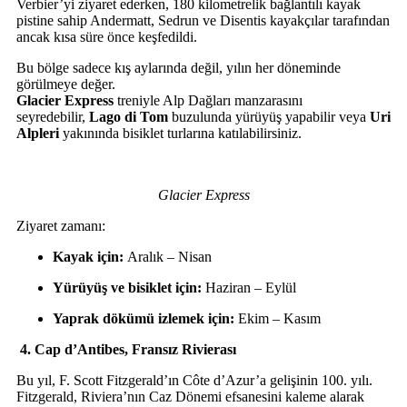
Verbier’yi ziyaret ederken, 180 kilometrelik bağlantılı kayak
pistine sahip Andermatt, Sedrun ve Disentis kayakçılar tarafından
ancak kısa süre önce keşfedildi.
Bu bölge sadece kış aylarında değil, yılın her döneminde
görülmeye değer.
Glacier Express
treniyle Alp Dağları manzarasını
seyredebilir,
Lago di Tom
buzulunda yürüyüş yapabilir veya
Uri
Alpleri
yakınında bisiklet turlarına katılabilirsiniz.
Glacier Express
Ziyaret zamanı:
Kayak için:
Aralık – Nisan
Yürüyüş ve bisiklet için:
Haziran – Eylül
Yaprak dökümü izlemek için:
Ekim – Kasım
4.
Cap d’Antibes, Fransız Rivierası
Bu yıl, F. Scott Fitzgerald’ın Côte d’Azur’a gelişinin 100. yılı.
Fitzgerald, Riviera’nın Caz Dönemi efsanesini kaleme alarak