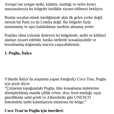
Avrupa’nın zengin tarihi, kültürü, mutfağı ve nefes kesici
manzaralarıyla bu bölgeler özellikle ziyaret edilmeyi bekliyor.
Bunlar seyahat etmek istediğinizde akla ilk gelen yerler değil;
mesela bir Paris ya da Londra değil. Bu bölgeler fazla
tanınmamış ve aşırı kalabalıktan nasibini almamış yerler.
Popüler olma yolunda ilerleyen bu bölgelerde, tarihi ve kültürel
alanları ziyaret edebilir, harika otellerde konaklayabilir ve
bozulmamış doğasında macera yaşayabilirsiniz.
1. Puglia, İtalya
Yıllardır İtalya’da araştırma yapan fotoğrafçı Coco Tran, Puglia
için şöyle diyor:
“Çizmenin topuğundaki Puglia, lüks konaklama ünitelerine
dönüştürülmüş otantik çiftlik evleri, slow food mutfağı, eşsiz
güzellikteki sahil şeridi ve Alberobello gibi UNESCO
listesindeki tarihi kalıntılarıyla müstesna bir bölge.”
Coco Tran’ın Puglia için önerileri: