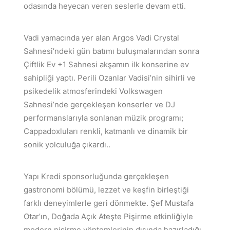
odasında heyecan veren seslerle devam etti.
Vadi yamacında yer alan Argos Vadi Crystal
Sahnesi’ndeki gün batımı buluşmalarından sonra
Çiftlik Ev +1 Sahnesi akşamın ilk konserine ev
sahipliği yaptı. Perili Ozanlar Vadisi’nin sihirli ve
psikedelik atmosferindeki Volkswagen
Sahnesi’nde gerçekleşen konserler ve DJ
performanslarıyla sonlanan müzik programı;
Cappadoxluları renkli, katmanlı ve dinamik bir
sonik yolculuğa çıkardı..
Yapı Kredi sponsorluğunda gerçekleşen
gastronomi bölümü, lezzet ve keşfin birleştiği
farklı deneyimlerle geri dönmekte. Şef Mustafa
Otar’ın, Doğada Açık Ateşte Pişirme etkinliğiyle
modern pişirme yöntemlerinin dışında hazırladığı