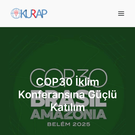
COP30 İklim
Konferansına Güçlü
Katılım
Arama Yap