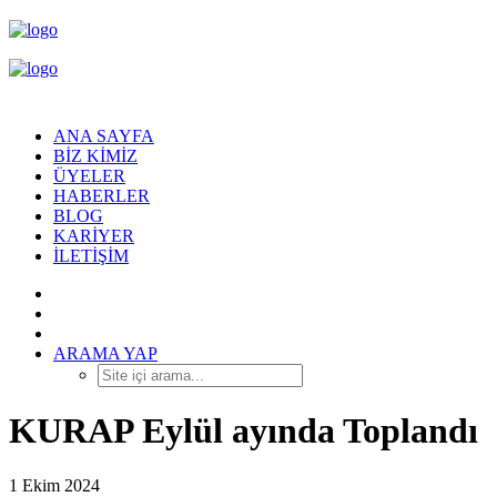
ANA SAYFA
BIZ KIMIZ
ÜYELER
HABERLER
BLOG
KARIYER
İLETIŞIM
ARAMA YAP
KURAP Eylül ayında Toplandı
1 Ekim 2024