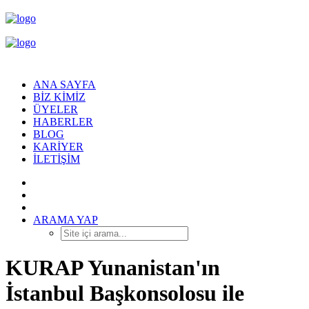
ANA SAYFA
BIZ KIMIZ
ÜYELER
HABERLER
BLOG
KARIYER
İLETIŞIM
ARAMA YAP
KURAP Yunanistan'ın
İstanbul Başkonsolosu ile