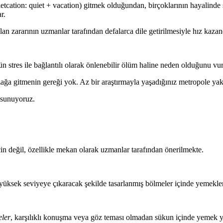
ietcation: quiet + vacation) gitmek olduğundan, birçoklarının hayalinde 
r.
an zararının uzmanlar tarafından defalarca dile getirilmesiyle hız kazan
 stres ile bağlantılı olarak önlenebilir ölüm haline neden olduğunu vu
ğa gitmenin gereği yok. Az bir araştırmayla yaşadığınız metropole ya
 sunuyoruz.
çin değil, özellikle mekan olarak uzmanlar tarafından önerilmekte.
 yüksek seviyeye çıkaracak şekilde tasarlanmış bölmeler içinde yemekler
eler
, karşılıklı konuşma veya göz teması olmadan sükun içinde yemek 