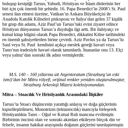
buluşup kesiştiği Tarsus, Yahudi, Hristiyan ve İslam dinlerinin her
biri için çok önemli bir şehirdir. 16. Papa Benedict’in 2008’i St. Paul
senesi ilan etmesi üzerine, Vatikan’ın Ankara Büyükelçisi ile
Anadolu Katolik Kiliseleri piskoposu ve İtalya’dan gelen 37 kişilik
bir grup din adamı, Aziz Paul’un Tarsus’taki evini ziyaret edince
Hristiyan dünyasının Tarsus’a duyduğu ilgi arttı. Bir ilahiyatçı ve
kutsal kitap bilgini olarak Papa Benedict, dikkatini Kilise tarihindeki
en önemli şahsiyetlerden birine çevirdi. Aziz Pavlus ya da Tarsus’lu
Saul veya St. Paul kendisini açıkça meslek gereği havari veya
Tanrı’nın iradesiyle havari olarak tanımlardı. İnananlar ona 13. Elçi
veya yalnız’dan sonraki ilk adını vermişlerdir.
M.S. 140 – 160 yıllarına ait Argentoratum (Strazburg’un eski
ismi)’dan bir Mitra rölyefi, orijinal renkler yeniden oluşturulmuştur,
Strazburg Arkeoloji Müzesi koleksiyonundan.
Mitra – Stoacılık Ve Hristiyanlık Arasındaki İlişkiler
Tarsus’ta Stoacı düşüncenin yarattığı anlayış ve doğa güçlerinin
kişiselleştirilmesi, Monoteizm (tektanrıcılık) inancıyla birleşerek
Hristiyanlıkta Tanrı – Oğul ve Kutsal Ruh inancına evrilmiştir.
Birbirinin öncüsü olan ve sonraki akımları etkileyen birçok din ve
felsefe, insanın hakikat arayışında doğanın güçlerini tanrılaştırmıştır.