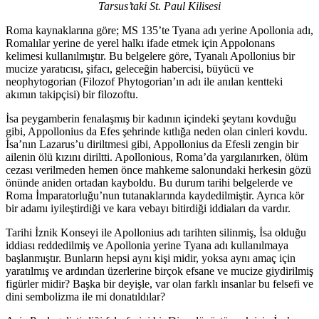
Tarsus’taki St. Paul Kilisesi
Roma kaynaklarına göre; MS 135’te Tyana adı yerine Apollonia adı,
Romalılar yerine de yerel halkı ifade etmek için Appolonans
kelimesi kullanılmıştır. Bu belgelere göre, Tyanalı Apollonius bir
mucize yaratıcısı, şifacı, geleceğin habercisi, büyücü ve
neophytogorian (Filozof Phytogorian’ın adı ile anılan kentteki
akımın takipçisi) bir filozoftu.
İsa peygamberin fenalaşmış bir kadının içindeki şeytanı kovduğu
gibi, Appollonius da Efes şehrinde kıtlığa neden olan cinleri kovdu.
İsa’nın Lazarus’u diriltmesi gibi, Appollonius da Efesli zengin bir
ailenin ölü kızını diriltti. Apollonious, Roma’da yargılanırken, ölüm
cezası verilmeden hemen önce mahkeme salonundaki herkesin gözü
önünde aniden ortadan kayboldu. Bu durum tarihi belgelerde ve
Roma İmparatorluğu’nun tutanaklarında kaydedilmiştir. Ayrıca kör
bir adamı iyileştirdiği ve kara vebayı bitirdiği iddiaları da vardır.
Tarihi İznik Konseyi ile Apollonius adı tarihten silinmiş, İsa olduğu
iddiası reddedilmiş ve Apollonia yerine Tyana adı kullanılmaya
başlanmıştır. Bunların hepsi aynı kişi midir, yoksa aynı amaç için
yaratılmış ve ardından üzerlerine birçok efsane ve mucize giydirilmiş
figürler midir? Başka bir deyişle, var olan farklı insanlar bu felsefi ve
dini sembolizma ile mi donatıldılar?