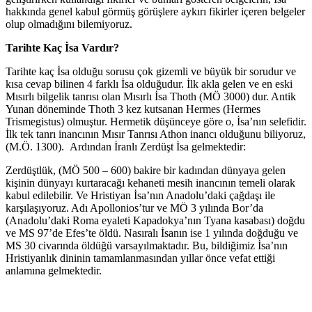
hakkında genel kabul görmüş görüşlere aykırı fikirler içeren belgeler
olup olmadığını bilemiyoruz.
Tarihte Kaç İsa Vardır?
Tarihte kaç İsa olduğu sorusu çok gizemli ve büyük bir sorudur ve
kısa cevap bilinen 4 farklı İsa olduğudur. İlk akla gelen ve en eski
Mısırlı bilgelik tanrısı olan Mısırlı İsa Thoth (MÖ 3000) dur. Antik
Yunan döneminde Thoth 3 kez kutsanan Hermes (Hermes
Trismegistus) olmuştur. Hermetik düşünceye göre o, İsa’nın selefidir.
İlk tek tanrı inancının Mısır Tanrısı Athon inancı olduğunu biliyoruz,
(M.Ö. 1300).
Ardından İranlı Zerdüşt İsa gelmektedir:
Zerdüştlük, (MÖ 500 – 600) bakire bir kadından dünyaya gelen
kişinin dünyayı kurtaracağı kehaneti mesih inancının temeli olarak
kabul edilebilir. Ve Hristiyan İsa’nın Anadolu’daki çağdaşı ile
karşılaşıyoruz. Adı Apollonios’tur ve MÖ 3 yılında Bor’da
(Anadolu’daki Roma eyaleti Kapadokya’nın Tyana kasabası) doğdu
ve MS 97’de Efes’te öldü. Nasıralı İsanın ise 1 yılında doğduğu ve
MS 30 civarında öldüğü varsayılmaktadır. Bu, bildiğimiz İsa’nın
Hristiyanlık dininin tamamlanmasından yıllar önce vefat ettiği
anlamına gelmektedir.