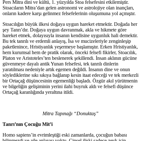
Pers Mitra dini ve kültü, 1. yüzyılda Stoa felsefesini etkilemiştir.
Stoacıların Mitra’dan gelen astronomi ve astrolojiye olan inançları,
onların kadere karşı gelinmez felsefelerinin oluşumuna yol açmıştır.
Stoacılığın büyük ilkesi doğaya uygun hareket etmektir. Doğada her
şey Tanrı’dır. Doğaya uygun davranmak, akla ve hikmete göre
hareket etmek, dolayısıyla insanın kendisine uygunluk hali demektir.
Bu tek tanrılı ve erdemli anlayış, İsa ve mucizeleriyle zenginleşip
paketlenince, Hristiyanlık yeşermeye başlamıştır. Erken Hristiyanlık,
hem kurumsal hem de pratik olarak, önceki felsefi fikirler, Stoacılık,
Platon ve Aristoteles’ten beslenerek şekillendi. İnsan aklının gücüne
güvenmeye dayalı antik Yunan felsefesi, tek tanrılı dinlerin
yaratılması nedeniyle artık egemen değildi. İnsanın dine ve onun
söylediklerine sıkı sıkıya bağlanıp kesin itaat edeceği ve tek merkezli
bir Ortaçağ düşüncesinin egemenliği başladı. Özgür akıl yürütmenin
ve bilgeliğin gelişiminin yerini ilahi buyruk aldı ve felsefi düşünce
Ortaçağ karanlığında yeraltına itildi.
Mitra Tapınağı “Donuktaş”
Tanrı’nın Çocuğu Mit’i
Homo sapiens’in evrimleştiği eski zamanlarda, çocuğun babası
bilinmezdi ve aile anlayışı yoktu. Cinsel ilişki sadece zevk için