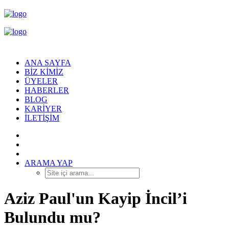
ANA SAYFA
BIZ KIMIZ
ÜYELER
HABERLER
BLOG
KARIYER
İLETIŞIM
ARAMA YAP
Aziz Paul'un Kayip İncil’i
Bulundu mu?