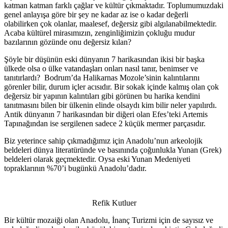
katman katman farklı çağlar ve kültür çıkmaktadır. Toplumumuzdaki
genel anlayışa göre bir şey ne kadar az ise o kadar değerli
olabilirken çok olanlar, maalesef, değersiz gibi algılanabilmektedir.
Acaba kültürel mirasımızın, zenginliğimizin çokluğu mudur
bazılarının gözünde onu değersiz kılan?
Şöyle bir düşünün eski dünyanın 7 harikasından ikisi bir başka
ülkede olsa o ülke vatandaşları onları nasıl tanır, benimser ve
tanıtırlardı? Bodrum’da Halikarnas Mozole’sinin kalıntılarını
görenler bilir, durum içler acısıdır. Bir sokak içinde kalmış olan çok
değersiz bir yapının kalıntıları gibi görünen bu harika kendini
tanıtmasını bilen bir ülkenin elinde olsaydı kim bilir neler yapılırdı.
Antik dünyanın 7 harikasından bir diğeri olan Efes’teki Artemis
Tapınağından ise sergilenen sadece 2 küçük mermer parçasıdır.
Biz yeterince sahip çıkmadığımız için Anadolu’nun arkeolojik
beldeleri dünya literatüründe ve basınında çoğunlukla Yunan (Grek)
beldeleri olarak geçmektedir. Oysa eski Yunan Medeniyeti
topraklarının %70’i bugünkü Anadolu’dadır.
Refik Kutluer
Bir kültür mozaiği olan Anadolu, İnanç Turizmi için de sayısız ve