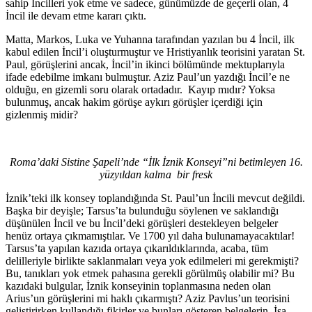
sahip İncilleri yok etme ve sadece, günümüzde de geçerli olan, 4
İncil ile devam etme kararı çıktı.
Matta, Markos, Luka ve Yuhanna tarafından yazılan bu 4 İncil, ilk
kabul edilen İncil’i oluşturmuştur ve Hristiyanlık teorisini yaratan St.
Paul, görüşlerini ancak, İncil’in ikinci bölümünde mektuplarıyla
ifade edebilme imkanı bulmuştur. Aziz Paul’un yazdığı İncil’e ne
olduğu, en gizemli soru olarak ortadadır. Kayıp mıdır? Yoksa
bulunmuş, ancak hakim görüşe aykırı görüşler içerdiği için
gizlenmiş midir?
Roma’daki Sistine Şapeli’nde “İlk İznik Konseyi”ni betimleyen 16.
yüzyıldan kalma bir fresk
İznik’teki ilk konsey toplandığında St. Paul’un İncili mevcut değildi.
Başka bir deyişle; Tarsus’ta bulunduğu söylenen ve saklandığı
düşünülen İncil ve bu İncil’deki görüşleri destekleyen belgeler
henüz ortaya çıkmamıştılar. Ve 1700 yıl daha bulunamayacaktılar!
Tarsus’ta yapılan kazıda ortaya çıkarıldıklarında, acaba, tüm
delilleriyle birlikte saklanmaları veya yok edilmeleri mi gerekmişti?
Bu, tanıkları yok etmek pahasına gerekli görülmüş olabilir mi? Bu
kazıdaki bulgular, İznik konseyinin toplanmasına neden olan
Arius’un görüşlerini mi haklı çıkarmıştı? Aziz Pavlus’un teorisini
geliştirirken kullandığı fikirler ve bunları gösteren belgelerin, İsa