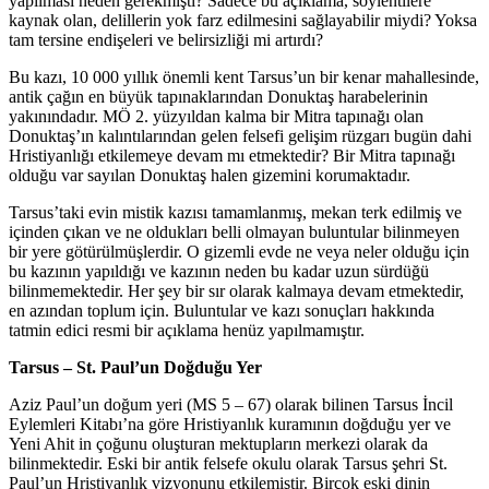
yapılması neden gerekmişti? Sadece bu açıklama, söylentilere
kaynak olan, delillerin yok farz edilmesini sağlayabilir miydi? Yoksa
tam tersine endişeleri ve belirsizliği mi artırdı?
Bu kazı, 10 000 yıllık önemli kent Tarsus’un bir kenar mahallesinde,
antik çağın en büyük tapınaklarından Donuktaş harabelerinin
yakınındadır. MÖ 2. yüzyıldan kalma bir Mitra tapınağı olan
Donuktaş’ın kalıntılarından gelen felsefi gelişim rüzgarı bugün dahi
Hristiyanlığı etkilemeye devam mı etmektedir? Bir Mitra tapınağı
olduğu var sayılan Donuktaş halen gizemini korumaktadır.
Tarsus’taki evin mistik kazısı tamamlanmış, mekan terk edilmiş ve
içinden çıkan ve ne oldukları belli olmayan buluntular bilinmeyen
bir yere götürülmüşlerdir. O gizemli evde ne veya neler olduğu için
bu kazının yapıldığı ve kazının neden bu kadar uzun sürdüğü
bilinmemektedir. Her şey bir sır olarak kalmaya devam etmektedir,
en azından toplum için. Buluntular ve kazı sonuçları hakkında
tatmin edici resmi bir açıklama henüz yapılmamıştır.
Tarsus – St. Paul’un Doğduğu Yer
Aziz Paul’un doğum yeri (MS 5 – 67) olarak bilinen Tarsus İncil
Eylemleri Kitabı’na göre Hristiyanlık kuramının doğduğu yer ve
Yeni Ahit in çoğunu oluşturan mektupların merkezi olarak da
bilinmektedir. Eski bir antik felsefe okulu olarak Tarsus şehri St.
Paul’un Hristiyanlık vizyonunu etkilemiştir. Birçok eski dinin