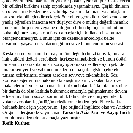
çok değerli mekanları ile, büyük bir potansiyele sahiptir. Çok değerli
bir kültürel birikime sahip topraklarda yaşamaktayız. Çeşitli dinlerin
en önemli merkezlerine ev sahipliği yapan ülkemizin vatandaşlarını
bu konuda bilinçlendirmek çok önemli ve gereklidir. Sırf kendisine
yanlış öğretilen inancına ters düşüyor diye o müthiş değerli insanlık
mirasını tahrip eden veya ne olduğunu bilmediği için o buluntunun
paha biçilmez parçalarını farklı amaçlar için kullanan insanımızı
bilinçlendirmeliyiz. Bunun için de özellikle arkeolojik belde
civarında yaşayan insanların eğitilmesi ve bilinçlendirilmesi esastır.
Keşke somut ve somut olmayan tüm değerlerimizi tanısak, onlara
hak ettikleri değeri verebilsek, herkese tanıtabilsek ve bunun doğal
bir sonucu olarak da onları koruyup sonraki nesillere aynı şekilde
bırakırken yerli ve yabancı turistlerin daha çok ilgisini çekerek
turizm gelirlerimizi olması gereken seviyeye çıkarabilsek. Söz
konusu değerlerimiz hakkındaki araştırmaların, yazılan kitap ve
makalelerin faydasına inanan bir turizmci olarak ülkemiz turizmine
bir damla da olsa katkıda bulunmak amacıyla çalışmalarıma devam
ediyorum. Bunu sosyal sorumluluk bilinci ile ve dünyayı bilen bir
vatansever olarak gördüğüm eksiklere elimden geldiğince katkıda
bulunabilmek için yapıyorum. İşte orijinali İngilizce olan ve Ancient
Origins” dergisinde yayınlanan
Tarsuslu Aziz Paul ve Kayıp İncili
konulu makalem de bu amaçla yazılmıştır.
Refik Kutluer