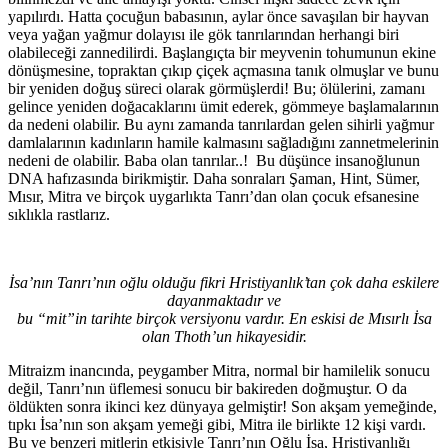
yapılırdı. Hatta çocuğun babasının, aylar önce savaşılan bir hayvan
veya yağan yağmur dolayısı ile gök tanrılarından herhangi biri
olabileceği zannedilirdi. Başlangıçta bir meyvenin tohumunun ekine
dönüşmesine, topraktan çıkıp çiçek açmasına tanık olmuşlar ve bunu
bir yeniden doğuş süreci olarak görmüşlerdi! Bu; ölülerini, zamanı
gelince yeniden doğacaklarını ümit ederek, gömmeye başlamalarının
da nedeni olabilir. Bu aynı zamanda tanrılardan gelen sihirli yağmur
damlalarının kadınların hamile kalmasını sağladığını zannetmelerinin
nedeni de olabilir. Baba olan tanrılar..!
Bu düşünce insanoğlunun
DNA hafızasında birikmiştir. Daha sonraları Şaman, Hint, Sümer,
Mısır, Mitra ve birçok uygarlıkta Tanrı’dan olan çocuk efsanesine
sıklıkla rastlarız.
İsa’nın Tanrı’nın oğlu olduğu fikri Hristiyanlık’tan çok daha eskilere
dayanmaktadır ve
bu “mit”in tarihte birçok versiyonu vardır. En eskisi de Mısırlı İsa
olan Thoth’un hikayesidir.
Mitraizm inancında, peygamber Mitra, normal bir hamilelik sonucu
değil, Tanrı’nın üflemesi sonucu bir bakireden doğmuştur. O da
öldükten sonra ikinci kez dünyaya gelmiştir! Son akşam yemeğinde,
tıpkı İsa’nın son akşam yemeği gibi, Mitra ile birlikte 12 kişi vardı.
Bu ve benzeri mitlerin etkisiyle Tanrı’nın Oğlu İsa, Hristiyanlığı