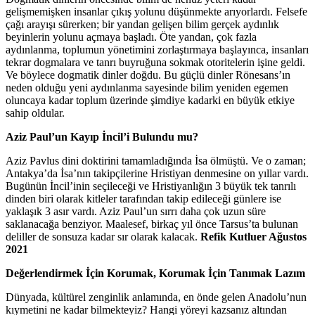
gelişmemişken insanlar çıkış yolunu düşünmekte arıyorlardı. Felsefe
çağı arayışı sürerken; bir yandan gelişen bilim gerçek aydınlık
beyinlerin yolunu açmaya başladı. Öte yandan, çok fazla
aydınlanma, toplumun yönetimini zorlaştırmaya başlayınca, insanları
tekrar dogmalara ve tanrı buyruğuna sokmak otoritelerin işine geldi.
Ve böylece dogmatik dinler doğdu. Bu güçlü dinler Rönesans’ın
neden olduğu yeni aydınlanma sayesinde bilim yeniden egemen
oluncaya kadar toplum üzerinde şimdiye kadarki en büyük etkiye
sahip oldular.
Aziz Paul’un Kayıp İncil’i Bulundu mu?
Aziz Pavlus dini doktirini tamamladığında İsa ölmüştü. Ve o zaman;
Antakya’da İsa’nın takipçilerine Hristiyan denmesine on yıllar vardı.
Bugünün İncil’inin seçileceği ve Hristiyanlığın 3 büyük tek tanrılı
dinden biri olarak kitleler tarafından takip edileceği günlere ise
yaklaşık 3 asır vardı. Aziz Paul’un sırrı daha çok uzun süre
saklanacağa benziyor. Maalesef, birkaç yıl önce Tarsus’ta bulunan
deliller de sonsuza kadar sır olarak kalacak.
Refik Kutluer Ağustos
2021
Değerlendirmek İçin Korumak, Korumak İçin Tanımak Lazım
Dünyada, kültürel zenginlik anlamında, en önde gelen Anadolu’nun
kıymetini ne kadar bilmekteyiz? Hangi yöreyi kazsanız altından