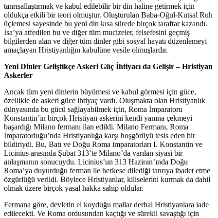
tanrısallaştırmak ve kabul edilebilir bir din haline getirmek için
oldukça etkili bir teori olmuştur. Oluşturulan Baba-Oğul-Kutsal Ruh
üçlemesi sayesinde bu yeni din kısa sürede birçok taraftar kazandı.
İsa’ya atfedilen bu ve diğer tüm mucizeler, felsefesini geçmiş
bilgilerden alan ve diğer tüm dinler gibi sosyal hayatı düzenlemeyi
amaçlayan Hristiyanlığın kabulüne vesile olmuşlardır.
Yeni Dinler Geliştikçe Askeri Güç İhtiyacı da Gelişir – Hristiyan
Askerler
Ancak tüm yeni dinlerin büyümesi ve kabul görmesi için güce,
özellikle de askeri güce ihtiyaç vardı. Oluşmakta olan Hristiyanlık
dünyasında bu gücü sağlayabilmek için, Roma İmparatoru
Konstantin’in birçok Hristiyan askerini kendi yanına çekmeyi
başardığı Milano fermanı ilan edildi. Milano Fermanı, Roma
İmparatorluğu’nda Hristiyanlığa karşı hoşgörüyü tesis eden bir
bildiriydi. Bu, Batı ve Doğu Roma imparatorları I. Konstantin ve
Licinius arasında Şubat 313’te Milano’da varılan siyasi bir
anlaşmanın sonucuydu. Licinius’un 313 Haziran’ında Doğu
Roma’ya duyurduğu ferman ile herkese dilediği tanrıya ibadet etme
özgürlüğü verildi. Böylece Hristiyanlar, kiliselerini kurmak da dahil
olmak üzere birçok yasal hakka sahip oldular.
Fermana göre, devletin el koyduğu mallar derhal Hristiyanlara iade
edilecekti. Ve Roma ordusundan kaçtığı ve sürekli savaştığı için