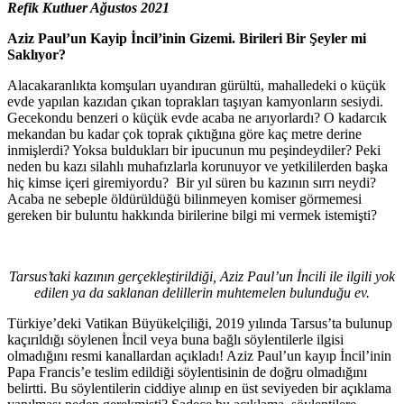
Refik Kutluer Ağustos 2021
Aziz Paul’un Kayip İncil’inin Gizemi. Birileri Bir Şeyler mi
Saklıyor?
Alacakaranlıkta komşuları uyandıran gürültü, mahalledeki o küçük
evde yapılan kazıdan çıkan toprakları taşıyan kamyonların sesiydi.
Gecekondu benzeri o küçük evde acaba ne arıyorlardı? O kadarcık
mekandan bu kadar çok toprak çıktığına göre kaç metre derine
inmişlerdi? Yoksa buldukları bir ipucunun mu peşindeydiler? Peki
neden bu kazı silahlı muhafızlarla korunuyor ve yetkililerden başka
hiç kimse içeri giremiyordu? Bir yıl süren bu kazının sırrı neydi?
Acaba ne sebeple öldürüldüğü bilinmeyen komiser görmemesi
gereken bir buluntu hakkında birilerine bilgi mi vermek istemişti?
Tarsus’taki kazının gerçekleştirildiği, Aziz Paul’un İncili ile ilgili yok
edilen ya da saklanan
delillerin muhtemelen bulundu
ğ
u e
v.
Türkiye’deki Vatikan Büyükelçiliği, 2019 yılında Tarsus’ta bulunup
kaçırıldığı söylenen İncil veya buna bağlı söylentilerle ilgisi
olmadığını resmi kanallardan açıkladı! Aziz Paul’un kayıp İncil’inin
Papa Francis’e teslim edildiği söylentisinin de doğru olmadığını
belirtti. Bu söylentilerin ciddiye alınıp en üst seviyeden bir açıklama