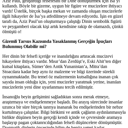
Aziz Paul, geliştirdiği felsefesini bir Dine dönüştürmek için İsa’yı
kullandı. Böyle bir gizeme, uygun bir figüre ve mucizelere ihtiyacı
vardı! Üstelik, birçok başka mekan ve zamanda oluşan mucizelerle
ilgili hikayeler de İsa’ya atfedilmeye devam ediyordu. İşin en güzel
tarafı da, Aziz Paul’un oluşturmaya çalıştığı Dinin sembolik figürü
ve peygamberi olacak kişi artık kendisine rakip de olamazdı, çünkü
ölmüştü o!
Gizemli Tarsus Kazısında Yasaklanmış Gerçeğin İpuçları
Bulunmuş Olabilir mi?
Her dinin bir felsefi içeriğe ve inanılırlığını artıracak mucizevi
hikayelere ihtiyacı vardır. Mısır’dan Zerdüşt’e, Eski Ahit’ten diğer
kutsal kitaplara, Sümer’den Antik Yunanistan’a, Mitra’dan
Stoacılara kadar hep aynı öz malzeme ve bilgi üzerinde sürekli
oynanmaktadır. Bu temel öz malzemenin kutsallığına inanan çok
sayıda insan olduğu için, yeni mucizeler yaratmak yerine, inanılan
mucizelerin yeni dine uyarlanması tercih edilmiştir.
İnsanoğlu beyin gelişimini sağladıktan sonra merak etmeye,
araştırmaya ve endişelenmeye başladı. Bu arayış sürecinde insanlar
uzunca bir süre birçok tanrıya inanarak bu endişelerinden bir nebze
kurtulmaya çalıştılar. Bilgi birikimi ve antik çağların aydınlanmasıyla
birlikte düşünen beyin gerçeği kendi içinde ve çevresinde aramaya
başlayıp pagan çoktanrıcılığından felsefi düşüncelere dönüşmüştür.
Dogmatik dinlerin öncesinde bilim de henüz yeteri kadar