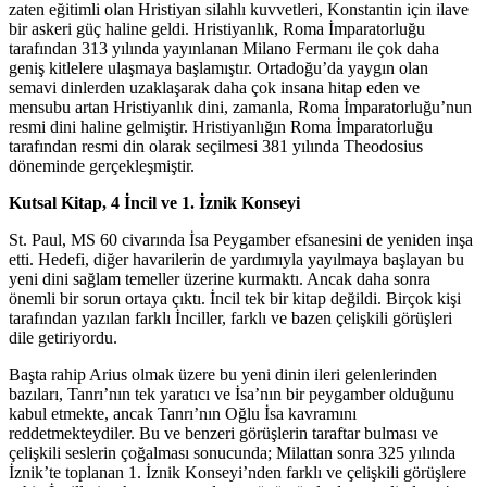
zaten eğitimli olan Hristiyan silahlı kuvvetleri, Konstantin için ilave
bir askeri güç haline geldi. Hristiyanlık, Roma İmparatorluğu
tarafından 313 yılında yayınlanan Milano Fermanı ile çok daha
geniş kitlelere ulaşmaya başlamıştır. Ortadoğu’da yaygın olan
semavi dinlerden uzaklaşarak daha çok insana hitap eden ve
mensubu artan Hristiyanlık dini, zamanla, Roma İmparatorluğu’nun
resmi dini haline gelmiştir. Hristiyanlığın Roma İmparatorluğu
tarafından resmi din olarak seçilmesi 381 yılında Theodosius
döneminde gerçekleşmiştir.
Kutsal Kitap, 4 İncil ve 1. İznik Konseyi
St. Paul, MS 60 civarında İsa Peygamber efsanesini de yeniden inşa
etti. Hedefi, diğer havarilerin de yardımıyla yayılmaya başlayan bu
yeni dini sağlam temeller üzerine kurmaktı. Ancak daha sonra
önemli bir sorun ortaya çıktı. İncil tek bir kitap değildi. Birçok kişi
tarafından yazılan farklı İnciller, farklı ve bazen çelişkili görüşleri
dile getiriyordu.
Başta rahip Arius olmak üzere bu yeni dinin ileri gelenlerinden
bazıları, Tanrı’nın tek yaratıcı ve İsa’nın bir peygamber olduğunu
kabul etmekte, ancak Tanrı’nın Oğlu İsa kavramını
reddetmekteydiler. Bu ve benzeri görüşlerin taraftar bulması ve
çelişkili seslerin çoğalması sonucunda; Milattan sonra 325 yılında
İznik’te toplanan 1. İznik Konseyi’nden farklı ve çelişkili görüşlere