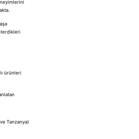
eneyimlerini
akta.
laşa
terdikleri
lı ürünleri
 anlatan
e ve Tanzanya)