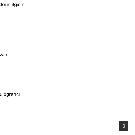
erin ilgisini
üveni
00 öğrenci