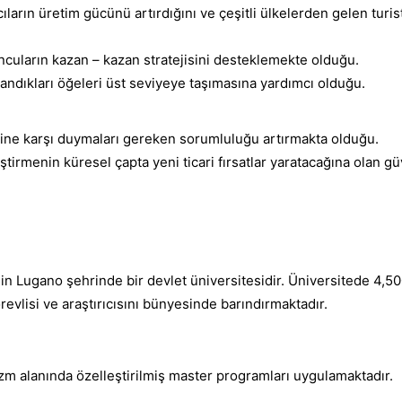
cıların üretim gücünü artırdığını ve çeşitli ülkelerden gelen turistl
ncuların kazan – kazan stratejisini desteklemekte olduğu.
landıkları öğeleri üst seviyeye taşımasına yardımcı olduğu.
erine karşı duymaları gereken sorumluluğu artırmakta olduğu.
ştirmenin küresel çapta yeni ticari fırsatlar yaratacağına olan g
’nin Lugano şehrinde bir devlet üniversitesidir. Üniversitede 4,5
vlisi ve araştırıcısını bünyesinde barındırmaktadır.
zm alanında özelleştirilmiş master programları uygulamaktadır.