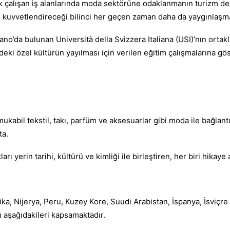
rak çalışan iş alanlarında moda sektörüne odaklanmanın turizm d
ağı kuvvetlendireceği bilinci her geçen zaman daha da yaygınlaşm
ano’da bulunan Università della Svizzera Italiana (USI)’nın ortak
rdeki özel kültürün yayılması için verilen eğitim çalışmalarına gös
ukabil tekstil, takı, parfüm ve aksesuarlar gibi moda ile bağlantı
ta.
ı yerin tarihi, kültürü ve kimliği ile birleştiren, her biri hikaye
ka, Nijerya, Peru, Kuzey Kore, Suudi Arabistan, İspanya, İsviçr
ı aşağıdakileri kapsamaktadır.