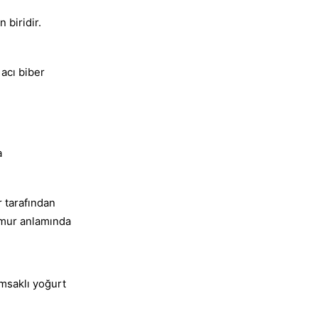
 biridir.
acı biber
a
r tarafından
hamur anlamında
ımsaklı yoğurt