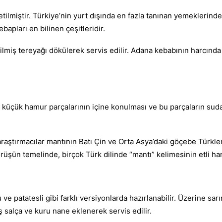
ilmiştir. Türkiye’nin yurt dışında en fazla tanınan yemeklerinden
apları en bilinen çeşitleridir.
lmiş tereyağı dökülerek servis edilir. Adana kebabının harcında 
nın küçük hamur parçalarının içine konulması ve bu parçaların sud
 araştırmacılar mantının Batı Çin ve Orta Asya’daki göçebe Türkle
rüşün temelinde, birçok Türk dilinde “mantı” kelimesinin etli 
ve patatesli gibi farklı versiyonlarda hazırlanabilir. Üzerine sar
 salça ve kuru nane eklenerek servis edilir.