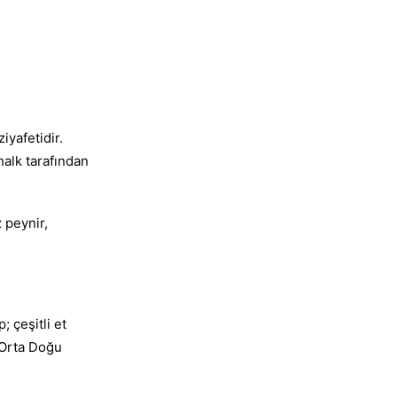
iyafetidir.
halk tarafından
 peynir,
 çeşitli et
. Orta Doğu