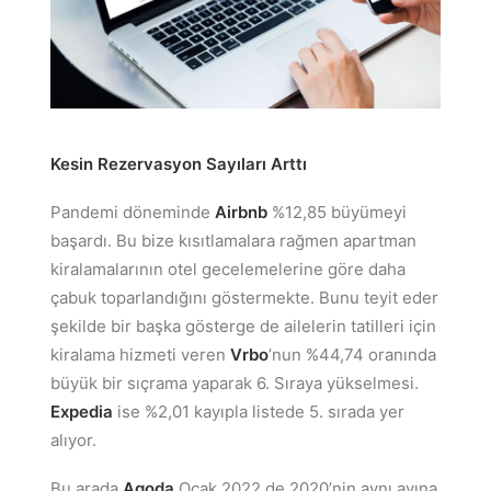
Kesin Rezervasyon Sayıları Arttı
Pandemi döneminde
Airbnb
%12,85 büyümeyi
başardı. Bu bize kısıtlamalara rağmen apartman
kiralamalarının otel gecelemelerine göre daha
çabuk toparlandığını göstermekte. Bunu teyit eder
şekilde bir başka gösterge de ailelerin tatilleri için
kiralama hizmeti veren
Vrbo
’nun %44,74 oranında
büyük bir sıçrama yaparak 6. Sıraya yükselmesi.
Expedia
ise %2,01 kayıpla listede 5. sırada yer
alıyor.
Bu arada
Agoda
Ocak 2022 de 2020’nin aynı ayına