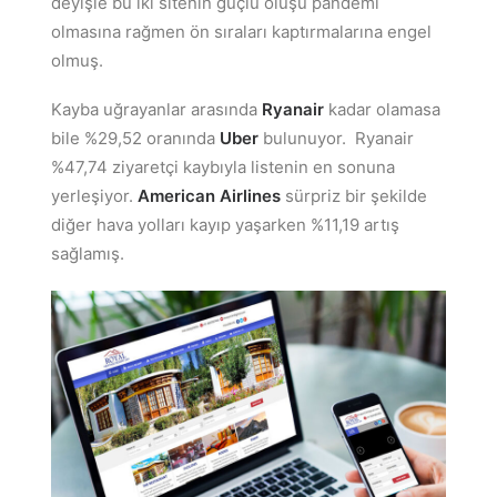
deyişle bu iki sitenin güçlü oluşu pandemi
olmasına rağmen ön sıraları kaptırmalarına engel
olmuş.
Kayba uğrayanlar arasında
Ryanair
kadar olamasa
bile %29,52 oranında
Uber
bulunuyor. Ryanair
%47,74 ziyaretçi kaybıyla listenin en sonuna
yerleşiyor.
American Airlines
sürpriz bir şekilde
diğer hava yolları kayıp yaşarken %11,19 artış
sağlamış.