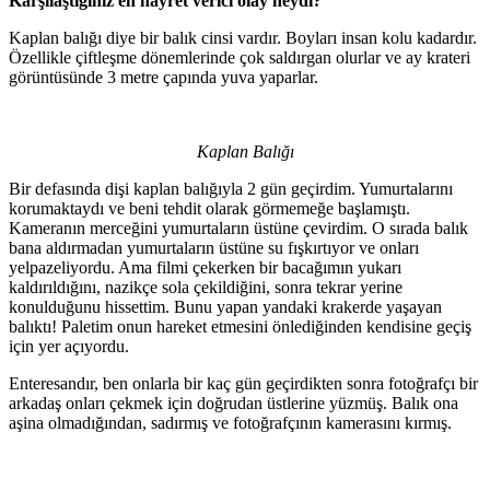
Karşılaştığınız en hayret verici olay neydi?
Kaplan balığı diye bir balık cinsi vardır. Boyları insan kolu kadardır.
Özellikle çiftleşme dönemlerinde çok saldırgan olurlar ve ay krateri
görüntüsünde 3 metre çapında yuva yaparlar.
Kaplan Balığı
Bir defasında dişi kaplan balığıyla 2 gün geçirdim. Yumurtalarını
korumaktaydı ve beni tehdit olarak görmemeğe başlamıştı.
Kameranın merceğini yumurtaların üstüne çevirdim. O sırada balık
bana aldırmadan yumurtaların üstüne su fışkırtıyor ve onları
yelpazeliyordu. Ama filmi çekerken bir bacağımın yukarı
kaldırıldığını, nazikçe sola çekildiğini, sonra tekrar yerine
konulduğunu hissettim. Bunu yapan yandaki krakerde yaşayan
balıktı! Paletim onun hareket etmesini önlediğinden kendisine geçiş
için yer açıyordu.
Enteresandır, ben onlarla bir kaç gün geçirdikten sonra fotoğrafçı bir
arkadaş onları çekmek için doğrudan üstlerine yüzmüş. Balık ona
aşina olmadığından, sadırmış ve fotoğrafçının kamerasını kırmış.