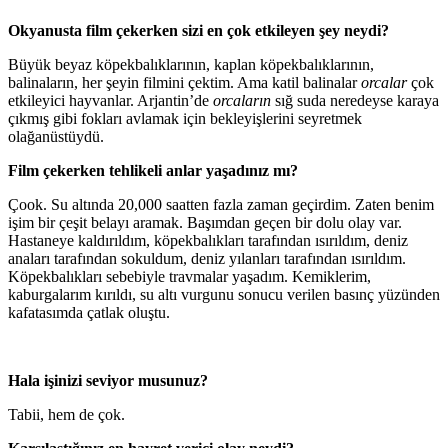
Okyanusta film çekerken sizi en çok etkileyen şey neydi?
Büyük beyaz köpekbalıklarının, kaplan köpekbalıklarının,
balinaların, her şeyin filmini çektim. Ama katil balinalar
orcalar
çok
etkileyici hayvanlar. Arjantin’de
orcaların
sığ suda neredeyse karaya
çıkmış gibi fokları avlamak için bekleyişlerini seyretmek
olağanüstüydü.
Film çekerken tehlikeli anlar yaşadınız mı?
Çook. Su altında 20,000 saatten fazla zaman geçirdim. Zaten benim
işim bir çeşit belayı aramak. Başımdan geçen bir dolu olay var.
Hastaneye kaldırıldım, köpekbalıkları tarafından ısırıldım, deniz
anaları tarafından sokuldum, deniz yılanları tarafından ısırıldım.
Köpekbalıkları sebebiyle travmalar yaşadım. Kemiklerim,
kaburgalarım kırıldı, su altı vurgunu sonucu verilen basınç yüzünden
kafatasımda çatlak oluştu.
Hala işinizi seviyor musunuz?
Tabii, hem de çok.