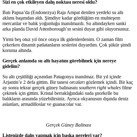
Sizi en çok etkileyen dalış noktası neresi oldu?
Batı Papua’da (Endonezya) Raja Ampat denilen yerdeki su altı
aklımı başımdan aldı. Şimdiye kadar gördüğüm en muhteşem
mercanlar ve balık yoğunluğu inanılmazdı. Su altındayken sanki
arka planda David Attenborough’ın sesini duyar gibi oluyorsunuz.
Yirmi beş otuz yıl önce oraya ilk gidenlerdenim. O zaman film
çekerken dinamit patlatanların seslerini duyardım. Çok şükür şimdi
koruma altında.
Gerçek anlamda su altı hayatını görebilmek için nereye
gidelim?
Su altı çeşitliliği açısından Patagonya inanılmaz. Bir yıl içinde
Arjantin’e 2 defa gittim. Bir tanesi
orcaları
gözlemek içindi. Bir kaç
ay sonra tekrar gerçek güney balinasını
southern right whales
filme
çekmek için gittim. Kristal berraklığındaki suda şnorkelle bu
balıkların arasında yüzebilirsiniz. Ayrıca okyanusun dışında deniz
aslanları, armadilloslar ve guanacolar var.
Gerçek Güney Balinası
Listenizde dalış yapmak için başka nereleri var?