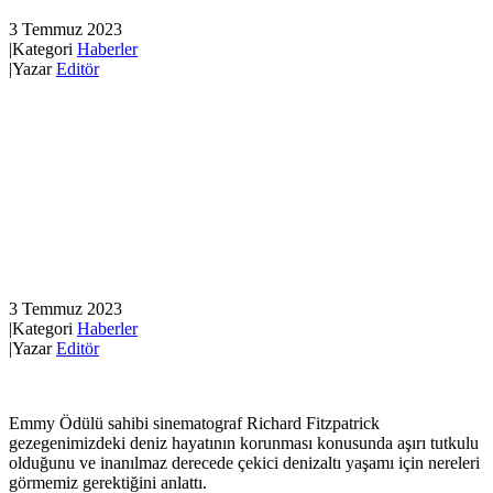
3 Temmuz 2023
|
Kategori
Haberler
|
Yazar
Editör
3 Temmuz 2023
|
Kategori
Haberler
|
Yazar
Editör
Emmy Ödülü sahibi sinematograf Richard Fitzpatrick
gezegenimizdeki deniz hayatının korunması konusunda aşırı tutkulu
olduğunu ve inanılmaz derecede çekici denizaltı yaşamı için nereleri
görmemiz gerektiğini anlattı.