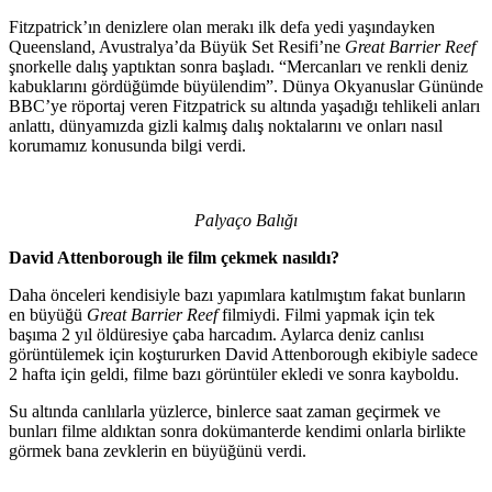
Fitzpatrick’ın denizlere olan merakı ilk defa yedi yaşındayken
Queensland, Avustralya’da Büyük Set Resifi’ne
Great Barrier Reef
şnorkelle dalış yaptıktan sonra başladı. “Mercanları ve renkli deniz
kabuklarını gördüğümde büyülendim”. Dünya Okyanuslar Gününde
BBC’ye röportaj veren Fitzpatrick su altında yaşadığı tehlikeli anları
anlattı, dünyamızda gizli kalmış dalış noktalarını ve onları nasıl
korumamız konusunda bilgi verdi.
Palyaço Balığı
David Attenborough
ile film çekmek nasıldı?
Daha önceleri kendisiyle bazı yapımlara katılmıştım fakat bunların
en büyüğü
Great Barrier Reef
filmiydi. Filmi yapmak için tek
başıma 2 yıl öldüresiye çaba harcadım. Aylarca deniz canlısı
görüntülemek için koştururken David Attenborough ekibiyle sadece
2 hafta için geldi, filme bazı görüntüler ekledi ve sonra kayboldu.
Su altında canlılarla yüzlerce, binlerce saat zaman geçirmek ve
bunları filme aldıktan sonra dokümanterde kendimi onlarla birlikte
görmek bana zevklerin en büyüğünü verdi.