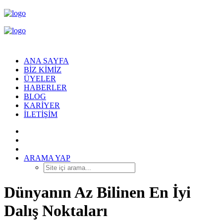
ANA SAYFA
BIZ KIMIZ
ÜYELER
HABERLER
BLOG
KARIYER
İLETIŞIM
ARAMA YAP
Dünyanın Az Bilinen En İyi
Dalış Noktaları