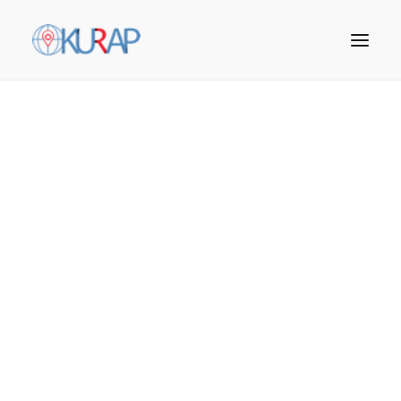
Seyahat acentesinden
uçak bileti almak
Arama Yap