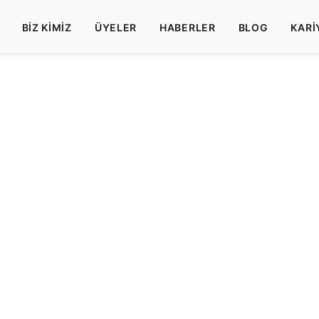
BIZ KIMIZ
ÜYELER
HABERLER
BLOG
KARI
k mekanizmaları acilen haya