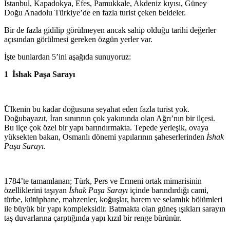
İstanbul, Kapadokya, Efes, Pamukkale, Akdeniz kıyısı, Güney
Doğu Anadolu Türkiye’de en fazla turist çeken beldeler.
Bir de fazla gidilip görülmeyen ancak sahip olduğu tarihi değerler
açısından görülmesi gereken özgün yerler var.
İşte bunlardan 5’ini aşağıda sunuyoruz:
1 İshak Paşa Sarayı
Ülkenin bu kadar doğusuna seyahat eden fazla turist yok.
Doğubayazıt, İran sınırının çok yakınında olan Ağrı’nın bir ilçesi.
Bu ilçe çok özel bir yapı barındırmakta. Tepede yerleşik, ovaya
yüksekten bakan, Osmanlı dönemi yapılarının şaheserlerinden
İshak
Paşa Sarayı
.
1784’te tamamlanan; Türk, Pers ve Ermeni ortak mimarisinin
özelliklerini taşıyan
İshak Paşa
Sarayı
içinde barındırdığı cami,
türbe, kütüphane, mahzenler, koğuşlar, harem ve selamlık bölümleri
ile büyük bir yapı kompleksidir. Batmakta olan güneş ışıkları sarayın
taş duvarlarına çarptığında yapı kızıl bir renge bürünür.