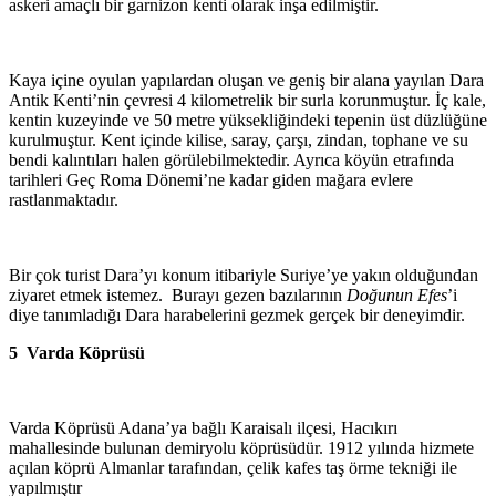
askeri amaçlı bir garnizon kenti olarak inşa edilmiştir.
Kaya içine oyulan yapılardan oluşan ve geniş bir alana yayılan Dara
Antik Kenti’nin çevresi 4 kilometrelik bir surla korunmuştur. İç kale,
kentin kuzeyinde ve 50 metre yüksekliğindeki tepenin üst düzlüğüne
kurulmuştur. Kent içinde kilise, saray, çarşı, zindan, tophane ve su
bendi kalıntıları halen görülebilmektedir. Ayrıca köyün etrafında
tarihleri Geç Roma Dönemi’ne kadar giden mağara evlere
rastlanmaktadır.
Bir çok turist Dara’yı konum itibariyle Suriye’ye yakın olduğundan
ziyaret etmek istemez. Burayı gezen bazılarının
Doğunun Efes
’i
diye tanımladığı Dara harabelerini gezmek gerçek bir deneyimdir.
5 Varda Köprüsü
Varda Köprüsü Adana’ya bağlı Karaisalı ilçesi, Hacıkırı
mahallesinde bulunan demiryolu köprüsüdür. 1912 yılında hizmete
açılan köprü Almanlar tarafından, çelik kafes taş örme tekniği ile
yapılmıştır