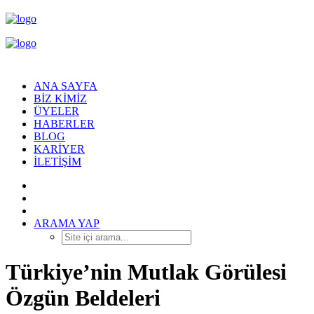
ANA SAYFA
BIZ KIMIZ
ÜYELER
HABERLER
BLOG
KARIYER
İLETIŞIM
ARAMA YAP
Türkiye’nin Mutlak Görülesi
Özgün Beldeleri