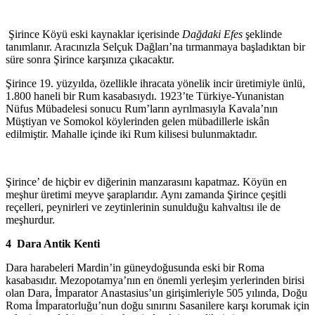
Şirince Köyü eski kaynaklar içerisinde
Dağdaki Efes
şeklinde
tanımlanır. Aracınızla Selçuk Dağları’na tırmanmaya başladıktan bir
süre sonra Şirince karşınıza çıkacaktır.
Şirince 19. yüzyılda, özellikle ihracata yönelik incir üretimiyle ünlü,
1.800 haneli bir Rum kasabasıydı. 1923’te Türkiye-Yunanistan
Nüfus Mübadelesi sonucu Rum’ların ayrılmasıyla Kavala’nın
Müştiyan ve Somokol köylerinden gelen mübadillerle iskân
edilmiştir. Mahalle içinde iki Rum kilisesi bulunmaktadır.
Şirince’ de hiçbir ev diğerinin manzarasını kapatmaz. Köyün en
meşhur üretimi meyve şaraplarıdır. Aynı zamanda Şirince çeşitli
reçelleri, peynirleri ve zeytinlerinin sunulduğu kahvaltısı ile de
meşhurdur.
4 Dara Antik Kenti
Dara harabeleri Mardin’in güneydoğusunda eski bir Roma
kasabasıdır. Mezopotamya’nın en önemli yerleşim yerlerinden birisi
olan Dara, İmparator Anastasius’un girişimleriyle 505 yılında, Doğu
Roma İmparatorluğu’nun doğu sınırını Sasanilere karşı korumak için