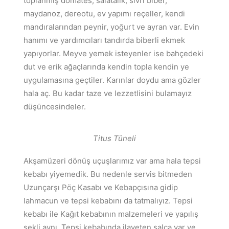
toplanmış domates, salatalık, sivri biber,
maydanoz, dereotu, ev yapımı reçeller, kendi
mandıralarından peynir, yoğurt ve ayran var. Evin
hanımı ve yardımcıları tandırda biberli ekmek
yapıyorlar. Meyve yemek isteyenler ise bahçedeki
dut ve erik ağaçlarında kendin topla kendin ye
uygulamasına geçtiler. Karınlar doydu ama gözler
hala aç. Bu kadar taze ve lezzetlisini bulamayız
düşüncesindeler.
Titus Tüneli
Akşamüzeri dönüş uçuşlarımız var ama hala tepsi
kebabı yiyemedik. Bu nedenle servis bitmeden
Uzunçarşı Pöç Kasabı ve Kebapçısına gidip
lahmacun ve tepsi kebabını da tatmalıyız. Tepsi
kebabı ile Kağıt kebabının malzemeleri ve yapılış
şekli aynı. Tepsi kebabında ilaveten salça var ve