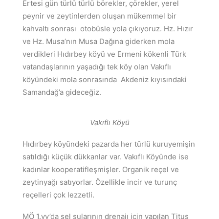
Ertesi gün türlü türlü börekler, çörekler, yerel
peynir ve zeytinlerden oluşan mükemmel bir
kahvaltı sonrası otobüsle yola çıkıyoruz. Hz. Hızır
ve Hz. Musa’nın Musa Dağına giderken mola
verdikleri Hıdırbey köyü ve Ermeni kökenli Türk
vatandaşlarının yaşadığı tek köy olan Vakıflı
köyündeki mola sonrasında Akdeniz kıyısındaki
Samandağ’a gideceğiz.
Vakıflı Köyü
Hıdırbey köyündeki pazarda her türlü kuruyemişin
satıldığı küçük dükkanlar var. Vakıflı Köyünde ise
kadınlar kooperatifleşmişler. Organik reçel ve
zeytinyağı satıyorlar. Özellikle incir ve turunç
reçelleri çok lezzetli.
MÖ 1.yy’da sel sularının drenajı için yapılan Titus