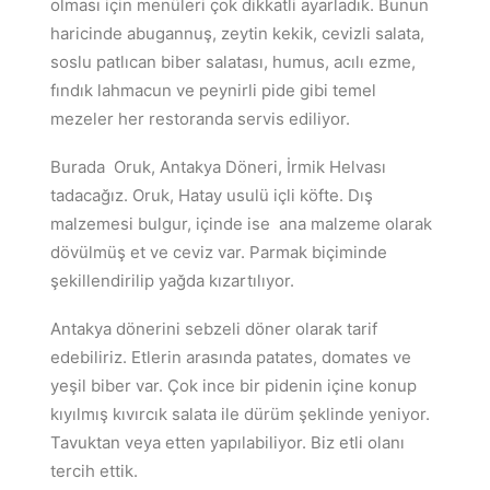
olması için menüleri çok dikkatli ayarladık. Bunun
haricinde abugannuş, zeytin kekik, cevizli salata,
soslu patlıcan biber salatası, humus, acılı ezme,
fındık lahmacun ve peynirli pide gibi temel
mezeler her restoranda servis ediliyor.
Burada Oruk, Antakya Döneri, İrmik Helvası
tadacağız. Oruk, Hatay usulü içli köfte. Dış
malzemesi bulgur, içinde ise ana malzeme olarak
dövülmüş et ve ceviz var. Parmak biçiminde
şekillendirilip yağda kızartılıyor.
Antakya dönerini sebzeli döner olarak tarif
edebiliriz. Etlerin arasında patates, domates ve
yeşil biber var. Çok ince bir pidenin içine konup
kıyılmış kıvırcık salata ile dürüm şeklinde yeniyor.
Tavuktan veya etten yapılabiliyor. Biz etli olanı
tercih ettik.