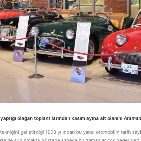
aptığı olağan toplantılarından kasım ayına ait olanını
Ataman
ekniğini geliştirdiği 1903 yılından bu yana, otomobilin tarih sa
pazeyle sunulmakta. Müzede sadece bir zamanlar çok değer veril