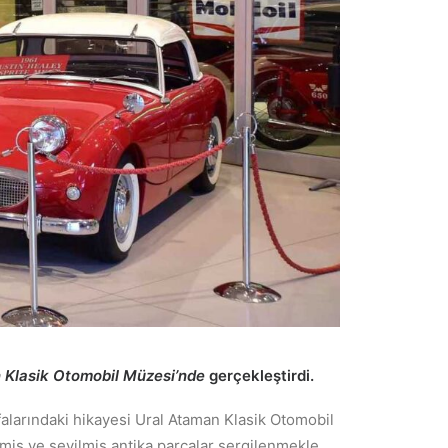
 Klasik Otomobil Müzesi’nde
gerçekleştirdi.
yfalarındaki hikayesi Ural Ataman Klasik Otomobil
miş ve sevilmiş antika parçalar sergilenmekle