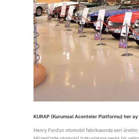
KURAP (Kurumsal Acenteler Platformu) her ay y
Henry Ford’un otomobil fabrikasında seri üretim t
Müzesi’nde otomobil tutkunlarına geniş bir yel