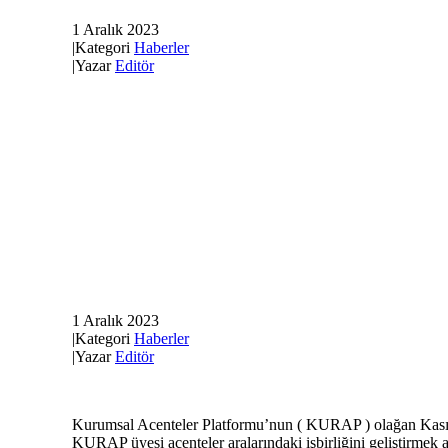
1 Aralık 2023
|
Kategori
Haberler
|
Yazar
Editör
1 Aralık 2023
|
Kategori
Haberler
|
Yazar
Editör
Kurumsal Acenteler Platformu’nun ( KURAP ) olağan Kasım a
KURAP üyesi acenteler aralarındaki işbirliğini geliştirmek a