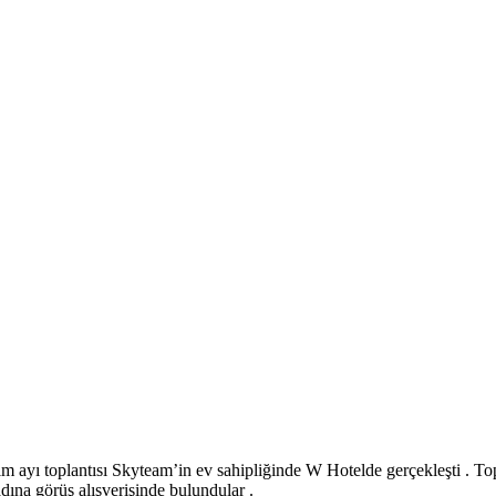
yı toplantısı Skyteam’in ev sahipliğinde W Hotelde gerçekleşti . To
dına görüş alışverişinde bulundular .