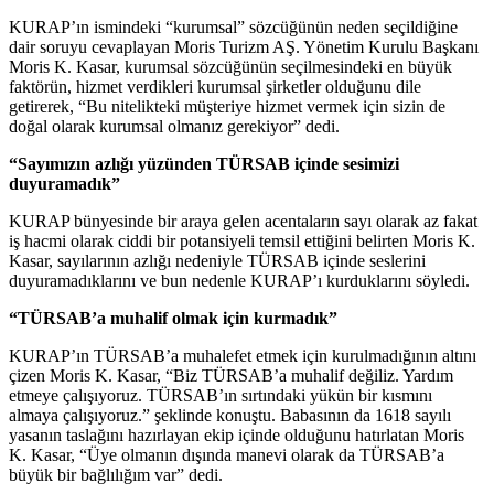
KURAP’ın ismindeki “kurumsal” sözcüğünün neden seçildiğine
dair soruyu cevaplayan Moris Turizm AŞ. Yönetim Kurulu Başkanı
Moris K. Kasar, kurumsal sözcüğünün seçilmesindeki en büyük
faktörün, hizmet verdikleri kurumsal şirketler olduğunu dile
getirerek, “Bu nitelikteki müşteriye hizmet vermek için sizin de
doğal olarak kurumsal olmanız gerekiyor” dedi.
“Sayımızın azlığı yüzünden TÜRSAB içinde sesimizi
duyuramadık”
KURAP bünyesinde bir araya gelen acentaların sayı olarak az fakat
iş hacmi olarak ciddi bir potansiyeli temsil ettiğini belirten Moris K.
Kasar, sayılarının azlığı nedeniyle TÜRSAB içinde seslerini
duyuramadıklarını ve bun nedenle KURAP’ı kurduklarını söyledi.
“TÜRSAB’a muhalif olmak için kurmadık”
KURAP’ın TÜRSAB’a muhalefet etmek için kurulmadığının altını
çizen Moris K. Kasar, “Biz TÜRSAB’a muhalif değiliz. Yardım
etmeye çalışıyoruz. TÜRSAB’ın sırtındaki yükün bir kısmını
almaya çalışıyoruz.” şeklinde konuştu. Babasının da 1618 sayılı
yasanın taslağını hazırlayan ekip içinde olduğunu hatırlatan Moris
K. Kasar, “Üye olmanın dışında manevi olarak da TÜRSAB’a
büyük bir bağlılığım var” dedi.