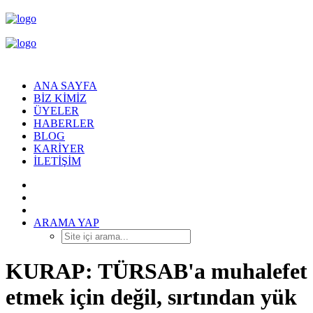
ANA SAYFA
BIZ KIMIZ
ÜYELER
HABERLER
BLOG
KARIYER
İLETIŞIM
ARAMA YAP
KURAP: TÜRSAB'a muhalefet
etmek için değil, sırtından yük