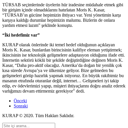
TÜRSAB seçimlerinde üyelerin hür iradesine müdahale etmek gibi
bir girişim içinde olmadıklarını hatırlatan Moris K. Kasar,
“TÜRSAB’ın gücüne hepimizin ihtiyacı var. Yeni yönetimin karşı
karşıya kaldığı durumlar hepimizin malumu. Bizlerin de onlara
yardım etmesi lazım” şeklinde konuştu.
“İki hedefimiz var”
KURAP olarak önlerinde iki temel hedef olduğunun açıklayan
Moris K. Kasar, bunlardan birincisinin kalifiye eleman yetiştirmek;
ikincisinin ise teknolojik gelişmelere adaptasyon olduğunu ifade etti.
İnternetin sektörü köklü bir şekilde değiştirdiğine değinen Moris K.
Kasar, “Daha pro-aktif olacağız. Amerika’da doğan bir yenilik çok
kısa sürede Avrupa’ya ve ülkemize geliyor. Bize gelmeden bu
gelişmeleri görüp hazırlık yapmak istiyoruz. En büyük rakibimiz bu
masanın etrafında oturanlar değil, internet… Gelişmeleri iyi takip
edip, ev ödevlerimizi yapıp, müşteri ihtiyaçlarını doğru analiz ederek
varlığımızı devam ettirmemiz gerekiyor” dedi.
Önceki
Sonraki
KURAP © 2020. Tüm Hakları Saklıdır.