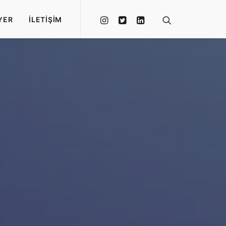
YER
İLETIŞIM